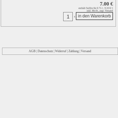
7.00 €
enthält Sulfite
für 0.75 l - 9.33 €/ l
inkl. MwSt., zzgl. Versand
x
AGB
|
Datenschutz
|
Widerruf
|
Zahlung | Versand