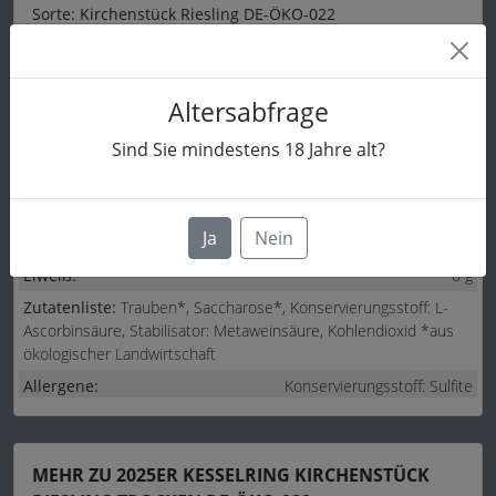
Sorte: Kirchenstück Riesling DE-ÖKO-022
Abfüller : Weingut Kesselring, Im Flachsgrund 2, DE-
67158, Ellerstadt
Altersabfrage
Nährwerte / 100ml
Energie:
327 kJ /
78 kcal
Sind Sie mindestens
18
Jahre alt?
Kohlenhydrate:
1.9 g
davon Zucker:
0.88 g
Ja
Nein
Säure:
0.73 g
Eiweiß:
0 g
Zutatenliste:
Trauben*, Saccharose*, Konservierungsstoff: L-
Ascorbinsäure, Stabilisator: Metaweinsäure, Kohlendioxid *aus
ökologischer Landwirtschaft
Allergene:
Konservierungsstoff: Sulfite
Enthält geringfügige Mengen von Fett, gesättigten Fettsäuren,
Eiweiß und Salz.
MEHR ZU 2025ER KESSELRING KIRCHENSTÜCK