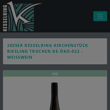
2025ER KESSELRING KIRCHENSTÜCK
RIESLING TROCKEN DE-ÖKO-022 -
WEISSWEIN
BIO
BIO