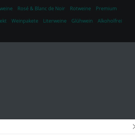
weine
Rosé & Blanc de Noir
Rotweine
Premium
ekt
Weinpakete
Literweine
Glühwein
Alkoholfrei