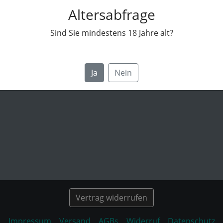
Altersabfrage
Sind Sie mindestens
18
Jahre alt?
Ja
Nein
Vertrag widerrufen
Impressum
Versand
AGBs
Widerruf
Datenschutz