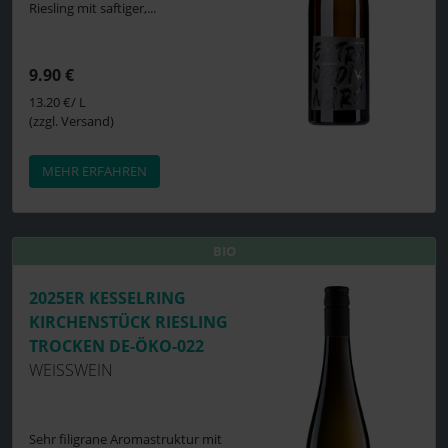
Riesling mit saftiger,...
9.90 €
13.20 €/ L
(zzgl. Versand)
MEHR ERFAHREN
BIO
BIO
2025ER KESSELRING
KIRCHENSTÜCK RIESLING
TROCKEN DE-ÖKO-022
WEISSWEIN
Sehr filigrane Aromastruktur mit