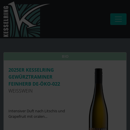
BIO
BIO
2025ER KESSELRING
GEWÜRZTRAMINER
FEINHERB DE-ÖKO-022
WEISSWEIN
Intensiver Duft nach Litschis und
Grapefruit mit oralen...