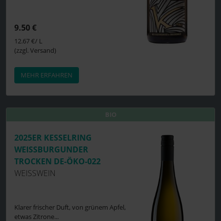
9.50 €
12.67 €/ L
(zzgl. Versand)
MEHR ERFAHREN
BIO
BIO
2025ER KESSELRING
WEISSBURGUNDER T
ROCKEN DE-ÖKO-022
WEISSWEIN
Klarer frischer Duft, von grünem Apfel,
etwas Zitrone...