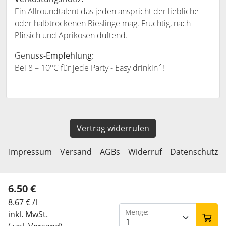
Ein Allroundtalent das jeden anspricht der liebliche
oder halbtrockenen Rieslinge mag. Fruchtig, nach
Pfirsich und Aprikosen duftend.
Ge
nuss-Empfehlung:
Bei 8 – 10°C für jede Party - Easy drinkin´!
Vertrag widerrufen
Impressum
Versand
AGBs
Widerruf
Datenschutz
6.50 €
06535 7393
Paulinstraße 38, 54518 Kesten
8.67 € /l
Menge:
inkl. MwSt.