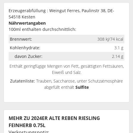
Erzeugerabfüllung : Weingut Ferres, Paulinstr 38, DE-
54518 Kesten
Nährwertangaben
100ml enthalten durchschnittlich:
Brennwert:
308 kJ/74 kcal
Kohlenhydrate:
3.1 g
davon Zucker:
2.14 g
Enthält geringfügige Mengen von Fett, gesättigten Fettsäuren,
Eiweiß und Salz.
Zutatenliste:
Trauben, Saccharose, unter Schutzatmosphäre
abgefüllt
enthält
Sulfite
MEHR ZU 2024ER ALTE REBEN RIESLING
FEINHERB 0.75L
Verkostungsnotiz: