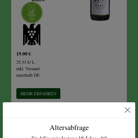
19.00 €
25.33 €/ L
inkl. Versand
innerhalb DE
MEHR ERFAHREN
Altersabfrage
2024 PIESPORTER
Sind Sie mindestens
18
Jahre alt?