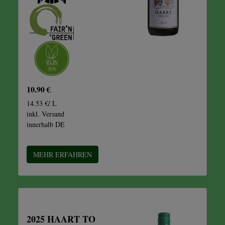
10.90 €
14.53 €/ L
inkl. Versand
innerhalb DE
MEHR ERFAHREN
2025 HAART TO