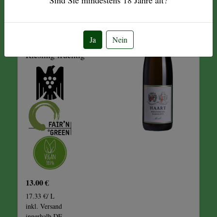
KABINETT
WEISSWEIN
Ja
Nein
Riesling fruchtig
13.00 €
17.33 €/ L
inkl. Versand
innerhalb DE