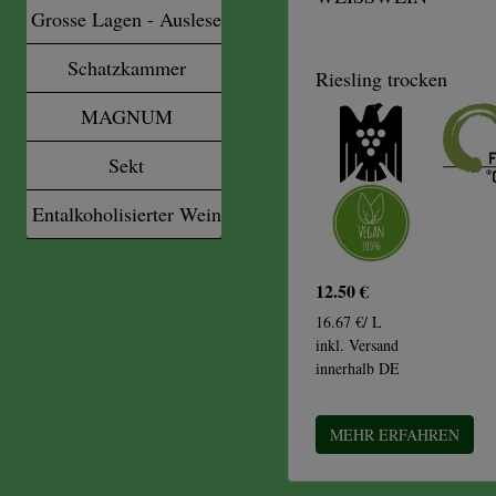
Grosse Lagen - Auslese
Schatzkammer
Riesling trocken
MAGNUM
Sekt
Entalkoholisierter Wein
12.50 €
16.67 €/ L
inkl. Versand
innerhalb DE
MEHR ERFAHREN