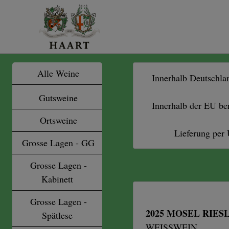
Alle Weine
Innerhalb Deutschlan
Gutsweine
Innerhalb der EU be
Ortsweine
Lieferung per
Grosse Lagen - GG
Grosse Lagen -
Kabinett
Grosse Lagen -
2025 MOSEL RIES
Spätlese
WEISSWEIN