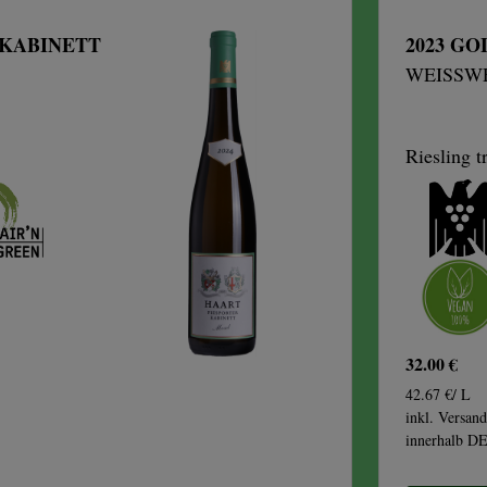
 KABINETT
2023 G
WEISSWE
Riesling t
32.00 €
42.67 €/ L
inkl. Versand
innerhalb D