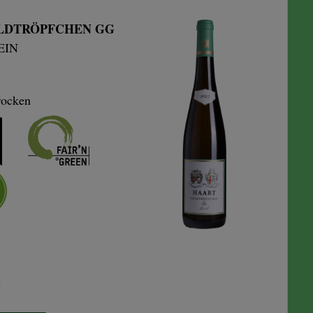
OLDTRÖPFCHEN GG
IN
rocken
E