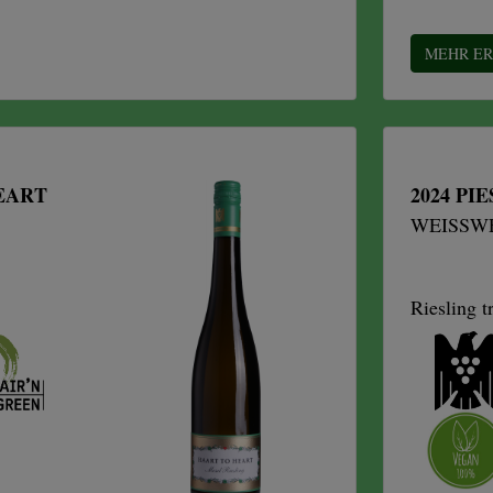
MEHR E
EART
2024 PI
WEISSWE
Riesling t