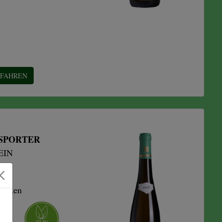
E
RFAHREN
ESPORTER
IN
rocken