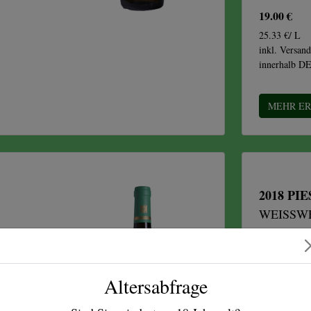
19.00 €
25.33 €/ L
inkl. Versand
innerhalb D
MEHR E
2018 PI
WEISSWE
Riesling t
Altersabfrage