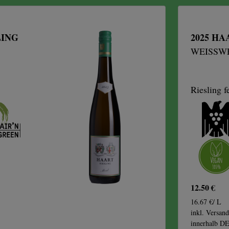
LING
2025 H
WEISSWE
Riesling f
12.50 €
16.67 €/ L
inkl. Versand
innerhalb D