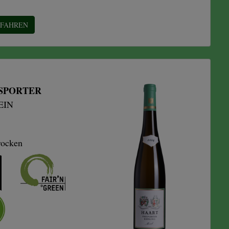
RFAHREN
ESPORTER
IN
rocken