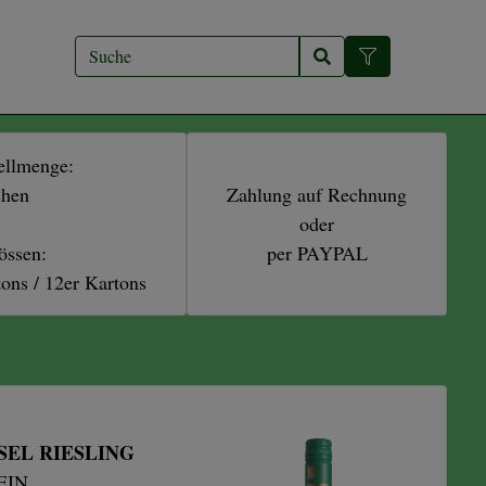
ellmenge:
chen
Zahlung auf Rechnung
oder
össen:
per PAYPAL
tons / 12er Kartons
SEL RIESLING
IN