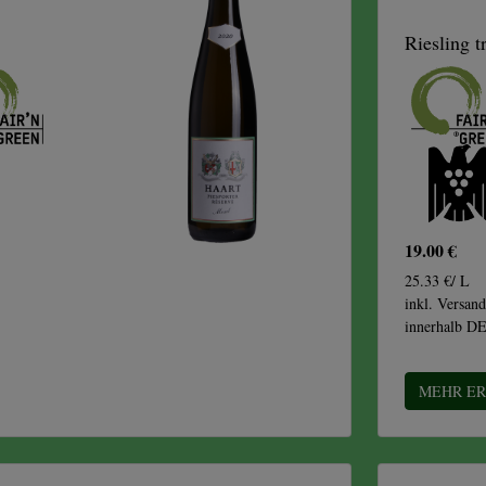
Riesling t
19.00 €
25.33 €/ L
inkl. Versand
innerhalb D
MEHR E