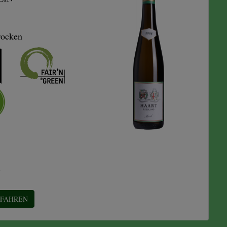
rocken
E
RFAHREN