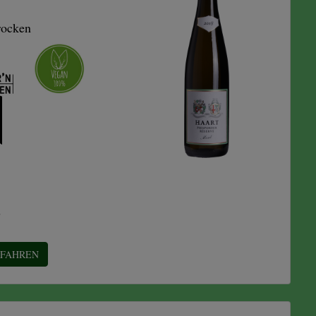
rocken
E
RFAHREN