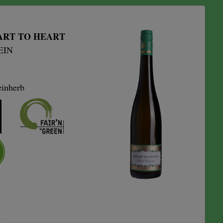
AART TO HEART
IN
einherb
E