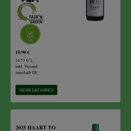
10.90 €
14.53 €/ L
inkl. Versand
innerhalb DE
MEHR ERFAHREN
2025 HAART TO