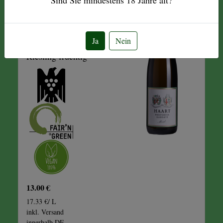
KABINETT
WEISSWEIN
Ja
Nein
Riesling fruchtig
13.00 €
17.33 €/ L
inkl. Versand
innerhalb DE