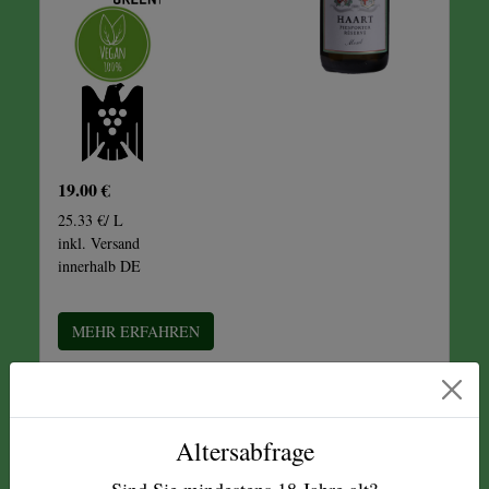
19.00 €
25.33 €/ L
inkl. Versand
innerhalb DE
MEHR ERFAHREN
Altersabfrage
2024 PIESPORTER
Sind Sie mindestens
18
Jahre alt?