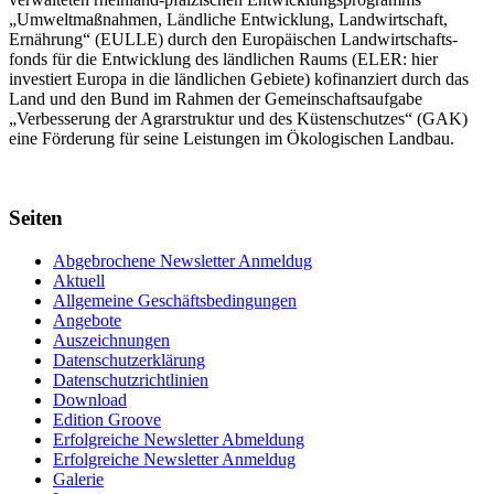
„Umwelt­maßnahmen, Länd­liche Entwick­lung, Landwirt­schaft,
Ernährung“ (EULLE) durch den Euro­päischen Land­wirtschafts­
fonds für die Entwick­lung des länd­lichen Raums (ELER: hier
investiert Europa in die ländlichen Gebiete) kofinanziert durch das
Land und den Bund im Rahmen der Gemein­schafts­aufgabe
„Verbes­serung der Agrar­struktur und des Küsten­schutzes“ (GAK)
eine Förderung für seine Leis­tungen im
Ökolo­gischen Landbau
.
Seiten
Abgebrochene Newsletter Anmeldug
Aktuell
Allgemeine Geschäftsbedingungen
Angebote
Auszeichnungen
Datenschutzerklärung
Datenschutzrichtlinien
Download
Edition Groove
Erfolgreiche Newsletter Abmeldung
Erfolgreiche Newsletter Anmeldug
Galerie