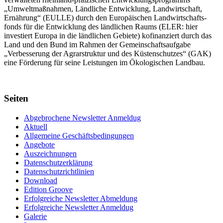
„Umwelt­maßnahmen, Länd­liche Entwick­lung, Landwirt­schaft,
Ernährung“ (EULLE) durch den Euro­päischen Land­wirtschafts­
fonds für die Entwick­lung des länd­lichen Raums (ELER: hier
investiert Europa in die ländlichen Gebiete) kofinanziert durch das
Land und den Bund im Rahmen der Gemein­schafts­aufgabe
„Verbes­serung der Agrar­struktur und des Küsten­schutzes“ (GAK)
eine Förderung für seine Leis­tungen im
Ökolo­gischen Landbau
.
Seiten
Abgebrochene Newsletter Anmeldug
Aktuell
Allgemeine Geschäftsbedingungen
Angebote
Auszeichnungen
Datenschutzerklärung
Datenschutzrichtlinien
Download
Edition Groove
Erfolgreiche Newsletter Abmeldung
Erfolgreiche Newsletter Anmeldug
Galerie