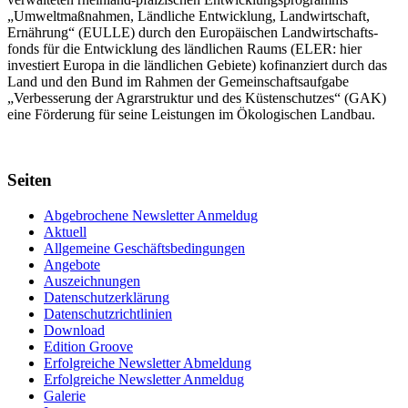
„Umwelt­maßnahmen, Länd­liche Entwick­lung, Landwirt­schaft,
Ernährung“ (EULLE) durch den Euro­päischen Land­wirtschafts­
fonds für die Entwick­lung des länd­lichen Raums (ELER: hier
investiert Europa in die ländlichen Gebiete) kofinanziert durch das
Land und den Bund im Rahmen der Gemein­schafts­aufgabe
„Verbes­serung der Agrar­struktur und des Küsten­schutzes“ (GAK)
eine Förderung für seine Leis­tungen im
Ökolo­gischen Landbau
.
Seiten
Abgebrochene Newsletter Anmeldug
Aktuell
Allgemeine Geschäftsbedingungen
Angebote
Auszeichnungen
Datenschutzerklärung
Datenschutzrichtlinien
Download
Edition Groove
Erfolgreiche Newsletter Abmeldung
Erfolgreiche Newsletter Anmeldug
Galerie