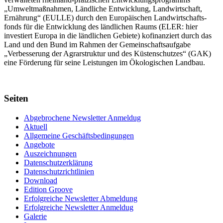
„Umwelt­maßnahmen, Länd­liche Entwick­lung, Landwirt­schaft,
Ernährung“ (EULLE) durch den Euro­päischen Land­wirtschafts­
fonds für die Entwick­lung des länd­lichen Raums (ELER: hier
investiert Europa in die ländlichen Gebiete) kofinanziert durch das
Land und den Bund im Rahmen der Gemein­schafts­aufgabe
„Verbes­serung der Agrar­struktur und des Küsten­schutzes“ (GAK)
eine Förderung für seine Leis­tungen im
Ökolo­gischen Landbau
.
Seiten
Abgebrochene Newsletter Anmeldug
Aktuell
Allgemeine Geschäftsbedingungen
Angebote
Auszeichnungen
Datenschutzerklärung
Datenschutzrichtlinien
Download
Edition Groove
Erfolgreiche Newsletter Abmeldung
Erfolgreiche Newsletter Anmeldug
Galerie