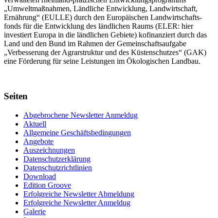
„Umwelt­maßnahmen, Länd­liche Entwick­lung, Landwirt­schaft,
Ernährung“ (EULLE) durch den Euro­päischen Land­wirtschafts­
fonds für die Entwick­lung des länd­lichen Raums (ELER: hier
investiert Europa in die ländlichen Gebiete) kofinanziert durch das
Land und den Bund im Rahmen der Gemein­schafts­aufgabe
„Verbes­serung der Agrar­struktur und des Küsten­schutzes“ (GAK)
eine Förderung für seine Leis­tungen im
Ökolo­gischen Landbau
.
Seiten
Abgebrochene Newsletter Anmeldug
Aktuell
Allgemeine Geschäftsbedingungen
Angebote
Auszeichnungen
Datenschutzerklärung
Datenschutzrichtlinien
Download
Edition Groove
Erfolgreiche Newsletter Abmeldung
Erfolgreiche Newsletter Anmeldug
Galerie