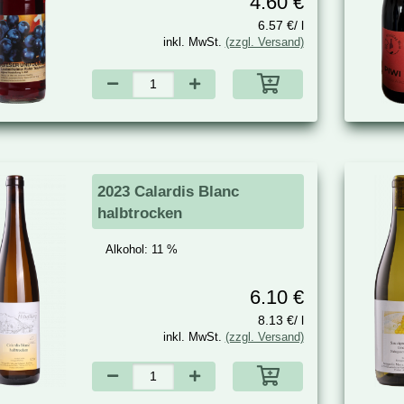
4.60 €
6.57 €/ l
inkl. MwSt.
(zzgl. Versand)
2023 Calardis Blanc
halbtrocken
Alkohol:
11 %
6.10 €
8.13 €/ l
inkl. MwSt.
(zzgl. Versand)