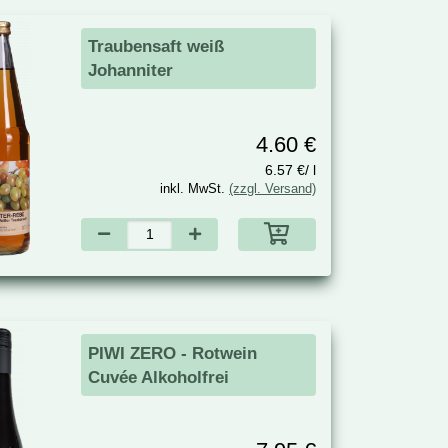
Traubensaft weiß
Johanniter
4.60 €
6.57 €/ l
inkl. MwSt.
(zzgl. Versand)
PIWI ZERO - Rotwein
Cuvée Alkoholfrei