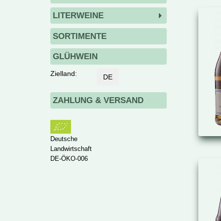
LITERWEINE
SORTIMENTE
GLÜHWEIN
Zielland:
DE
ZAHLUNG & VERSAND
Deutsche
Landwirtschaft
DE-ÖKO-006