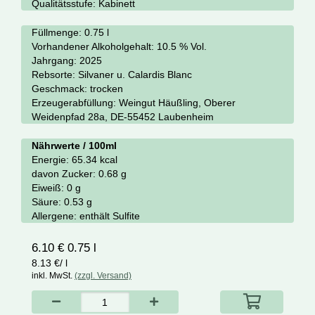
Qualitätsstufe:
Kabinett
Füllmenge: 0.75 l
Vorhandener Alkoholgehalt:
10.5 % Vol.
Jahrgang:
2025
Rebsorte:
Silvaner u. Calardis Blanc
Geschmack:
trocken
Erzeugerabfüllung:
Weingut Häußling, Oberer
Weidenpfad 28a, DE-55452 Laubenheim
Nährwerte / 100ml
Energie:
65.34 kcal
davon Zucker:
0.68 g
Eiweiß:
0 g
Säure:
0.53 g
Allergene:
enthält Sulfite
6.10 € 0.75 l
8.13 €/ l
inkl. MwSt.
(zzgl. Versand)