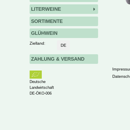
LITERWEINE
SORTIMENTE
GLÜHWEIN
Zielland:
DE
ZAHLUNG & VERSAND
Impressu
Datensch
Deutsche
Landwirtschaft
DE-ÖKO-006