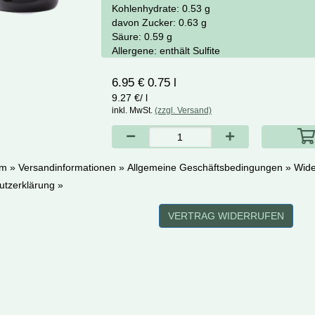
Kohlenhydrate:
0.53 g
davon Zucker:
0.63 g
Säure:
0.59 g
Allergene:
enthält Sulfite
6.95 € 0.75 l
9.27 €/ l
inkl. MwSt.
(zzgl. Versand)
m »
Versandinformationen »
Allgemeine Geschäftsbedingungen »
Wide
utzerklärung »
VERTRAG WIDERRUFEN