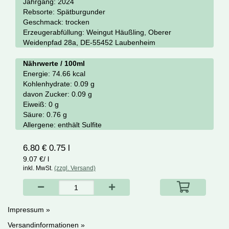
Jahrgang:
2024
Rebsorte:
Spätburgunder
Geschmack:
trocken
Erzeugerabfüllung:
Weingut Häußling, Oberer
Weidenpfad 28a, DE-55452 Laubenheim
Nährwerte / 100ml
Energie:
74.66 kcal
Kohlenhydrate:
0.09 g
davon Zucker:
0.09 g
Eiweiß:
0 g
Säure:
0.76 g
Allergene:
enthält Sulfite
6.80 € 0.75 l
9.07 €/ l
inkl. MwSt.
(zzgl. Versand)
Impressum »
Versandinformationen »