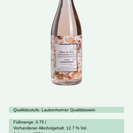
Qualitätsstufe:
Laubenheimer Qualitätswein
Füllmenge: 0.75 l
Vorhandener Alkoholgehalt:
12.7 % Vol.