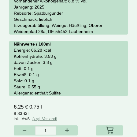
Vorhandener Alkoholgehalt:
8.8 % Vol.
Jahrgang:
2025
Rebsorte:
Spätburgunder
Geschmack:
lieblich
Erzeugerabfüllung:
Weingut Häußling, Oberer
Weidenpfad 28a, DE-55452 Laubenheim
Nährwerte / 100ml
Energie:
66.28 kcal
Kohlenhydrate:
3.53 g
davon Zucker:
3.8 g
Fett:
0.1 g
Eiweiß:
0.1 g
Salz:
0.1 g
Säure:
0.55 g
Allergene:
enthält Sulfite
6.25 € 0.75 l
8.33 €/ l
inkl. MwSt.
(zzgl. Versand)