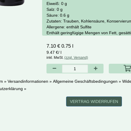
Eiweiß:
0 g
Salz:
0 g
Säure:
0.6 g
Zutaten:
Trauben, Kohlensäure, Konservierung
Allergene:
enthält Sulfite
Enthält geringfügige Mengen von Fett, gesätt
7.10 € 0.75 l
9.47 €/ l
inkl. MwSt.
(zzgl. Versand)
m »
Versandinformationen »
Allgemeine Geschäftsbedingungen »
Wide
utzerklärung »
VERTRAG WIDERRUFEN