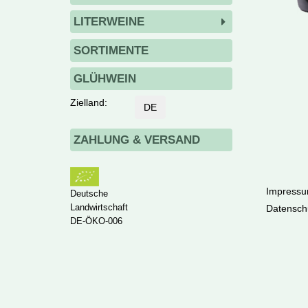
LITERWEINE
SORTIMENTE
GLÜHWEIN
Zielland:
DE
ZAHLUNG & VERSAND
Impressu
Deutsche
Landwirtschaft
Datensch
DE-ÖKO-006