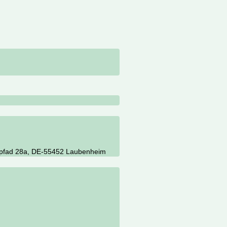
npfad 28a, DE-55452 Laubenheim