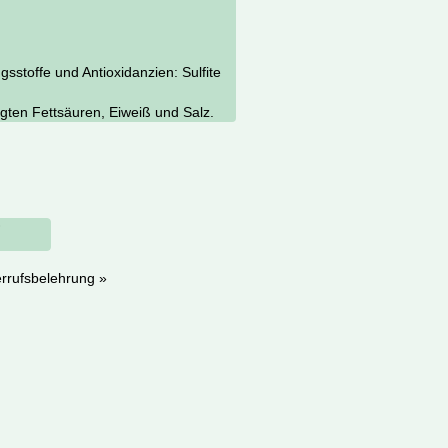
sstoffe und Antioxidanzien: Sulfite
igten Fettsäuren, Eiweiß und Salz.
rrufsbelehrung »