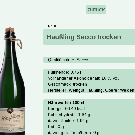
ZURÜCK
Nr. s6
Häußling Secco trocken
Qualitätsstufe:
Secco
Füllmenge: 0.75 l
Vorhandener Alkoholgehalt:
10 % Vol.
Geschmack:
trocken
Hersteller:
Weingut Häußling, Oberer Weide
Nährwerte / 100ml
Energie:
66.40 kcal
Kohlenhydrate:
1.94 g
davon Zucker:
1.94 g
Fett:
0 g
davon ges. Fettsäuren:
0 g