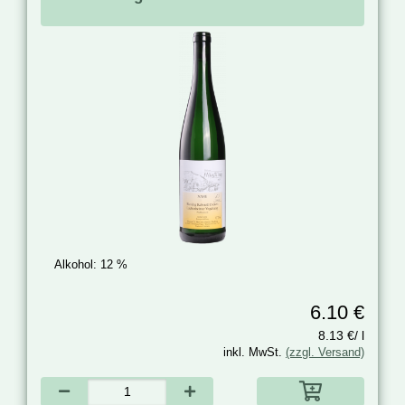
Alkohol:
12 %
6.10 €
8.13 €/ l
inkl. MwSt.
(zzgl. Versand)