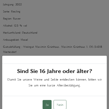
Jahrgang: 2022
Sorte: Riesling
Region: Ruwer
Alkohol: 12.5 % vol
Herkunftsland: Deutschland
Anbaugebiet: Mosel
Gutsabfüllung : Weingut Maximin Grünhaus, Maximin Grünhaus 1, DE-54318
Mertesdorf
Nährwertangaben
100 ml enthalten durchschnittlich:
Sind Sie
16
Jahre oder älter?
Brennwert:
77 kcal
Kohlenhydrate:
1 g
Damit Sie unsere Weine und Sekte entdecken können, bitten wir
davon Zucker:
Sie um eine kurze Altersbestätigung.
0.76 g
Säure:
0.94 g
Allergene:
enthält Sulfite
Ja
Nein
Zutatenliste:
Trauben, Saccharose