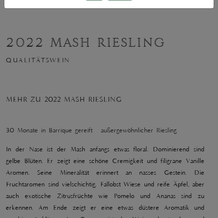
2022 MASH RIESLING
QUALITÄTSWEIN
MEHR ZU 2022 MASH RIESLING
30 Monate in Barrique gereift - außergewöhnlicher Riesling
In der Nase ist der Mash anfangs etwas floral. Dominierend sind
gelbe Blüten. Er zeigt eine schöne Cremigkeit und filigrane Vanille
Aromen. Seine Mineralität erinnert an nasses Gestein. Die
Fruchtaromen sind vielschichtig. Fallobst Wiese und reife Äpfel, aber
auch exotische Zitrusfrüchte wie Pomelo und Ananas sind zu
erkennen. Am Ende zeigt er eine etwas düstere Aromatik und