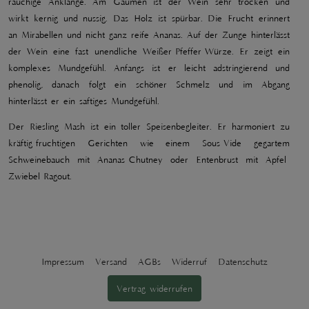
rauchige Anklänge.
Am Gaumen ist der Wein sehr trocken und
wirkt kernig und nussig. Das Holz ist spürbar. Die Frucht erinnert
an Mirabellen und nicht ganz reife Ananas. Auf der Zunge hinterlässt
der Wein eine fast unendliche Weißer-Pfeffer-Würze. Er zeigt ein
komplexes Mundgefühl. Anfangs ist er leicht adstringierend und
phenolig, danach folgt ein schöner Schmelz und im Abgang
hinterlässt er ein saftiges Mundgefühl.
Der Riesling Mash ist ein toller Speisenbegleiter. Er harmoniert zu
kräftig-fruchtigen Gerichten wie einem Sous-Vide gegartem
Schweinebauch mit Ananas-Chutney oder Entenbrust mit Apfel-
Zwiebel-Ragout.
Impressum
Versand
AGBs
Widerruf
Datenschutz
Vertrag widerrufen