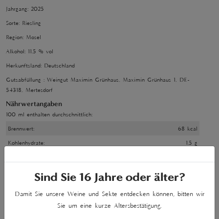
Jahrgang: 2025
Sorte: Riesling
Region: Mosel
Alkohol: 11.5 % vol
Herkunftsland: Deutschland
Gutsabfüllung : Weingut Maximin Grünhaus, Maximin Grünhaus 1, DE-
54318, Mertesdorf
Nährwertangaben
100 ml enthalten durchschnittlich:
Brennwert:
68 kcal
Kohlenhydrate:
1.5 g
davon Zucker:
0.61 g
Säure:
0.84 g
Sind Sie
16
Jahre oder älter?
Allergene:
Konservierungsstoff: Sulfite
Damit Sie unsere Weine und Sekte entdecken können, bitten wir
Zutatenliste:
Trauben, , Saccharose, Stabilisator: Carboxymethylcellulose
Sie um eine kurze Altersbestätigung.
Enthält geringfügige Mengen von Fett, Fettsäuren, Eiweiß, Salz