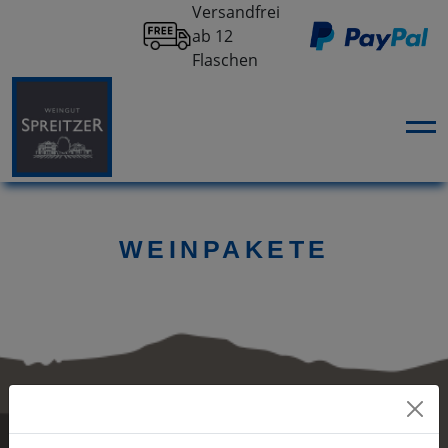
Versandfrei
ab 12
Flaschen
WEINPAKETE
Vertrag widerrufen