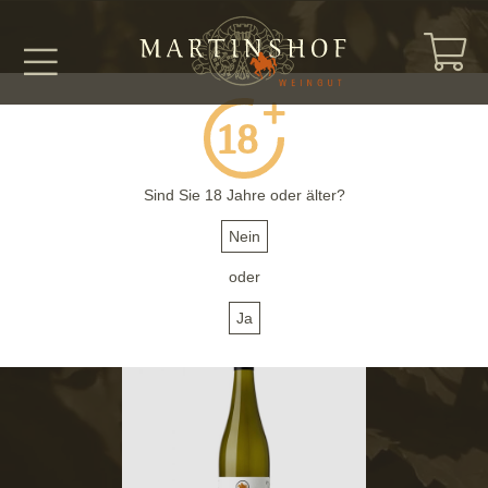
ZURÜCK
Sind Sie 18 Jahre oder älter?
Nr. N5+25
Silvaner QW trocken 2025 -
Nein
oder
0,75l
Ja