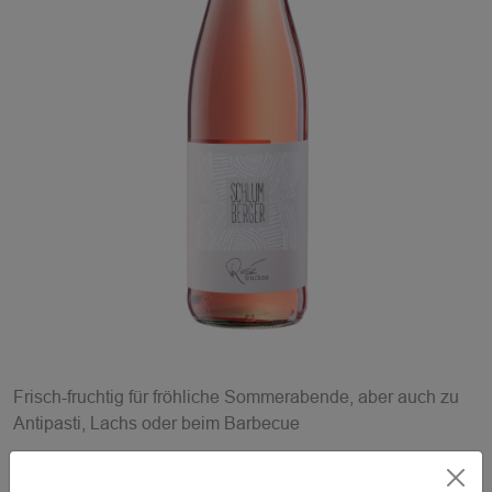
Frisch-fruchtig für fröhliche Sommerabende, aber auch zu
Antipasti, Lachs oder beim Barbecue