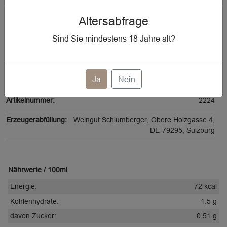
Flasche Füllmenge:
0.75 l
Altersabfrage
Vorhandener Alkoholgehalt:
12 % vol
Sind Sie mindestens
18
Jahre alt?
Qualität:
Qualitätswein
Jahrgang:
2024
Ja
Nein
Sorte:
Spätburgunder
Artikelnummer:
2224
Erzeugerabfüllung:
Weingut Schlumberger, Obere Holzgasse 4,
DE-79295, Sulzburg
Nährwerte / 100ml
Energie:
72 kcal
Kohlenhydrate:
1.5 g
davon Zucker:
0.51 g