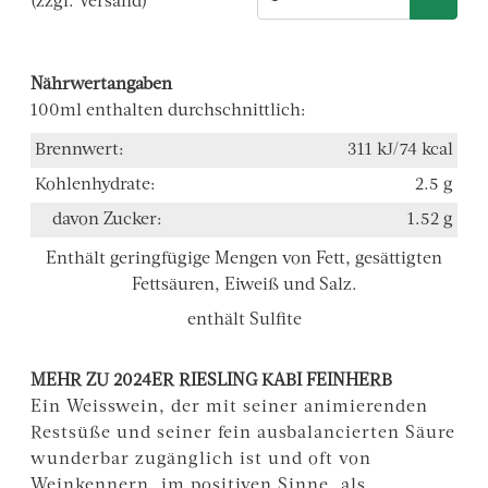
(zzgl. Versand)
Nährwertangaben
100ml enthalten durchschnittlich:
Brennwert:
311 kJ/74 kcal
Kohlenhydrate:
2.5 g
davon Zucker:
1.52 g
Enthält geringfügige Mengen von Fett, gesättigten
Fettsäuren, Eiweiß und Salz.
enthält Sulfite
MEHR ZU 2024ER RIESLING KABI FEINHERB
Ein Weisswein, der mit seiner animierenden
Restsüße und seiner fein ausbalancierten Säure
wunderbar zugänglich ist und oft von
Weinkennern, im positiven Sinne, als