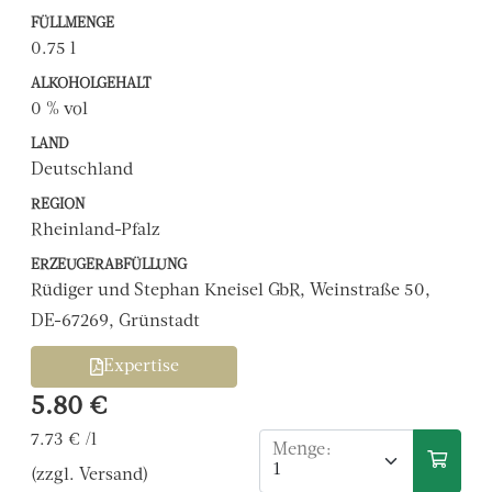
FÜLLMENGE
0.75 l
ALKOHOLGEHALT
0 % vol
LAND
Deutschland
REGION
Rheinland-Pfalz
ERZEUGERABFÜLLUNG
Rüdiger und Stephan Kneisel GbR, Weinstraße 50,
DE-67269, Grünstadt
Expertise
5.80 €
7.73 € /l
Menge:
(zzgl. Versand)