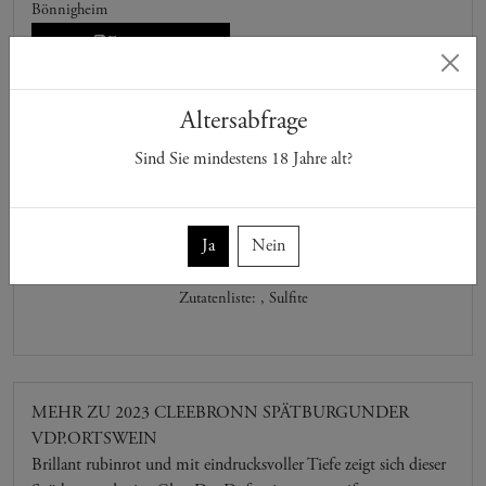
Bönnigheim
Expertise
Altersabfrage
Sorte: Spätburgunder
Sind Sie mindestens
18
Jahre alt?
Nährwerteangaben
100ml enthalten durchschnittlich:
Brennwert:
0 kJ/0 kcal
Ja
Nein
davon Zucker:
0.2 g
Zutatenliste:
,
Sulfite
MEHR ZU 2023 CLEEBRONN SPÄTBURGUNDER
VDP.ORTSWEIN
Brillant rubinrot und mit eindrucksvoller Tiefe zeigt sich dieser