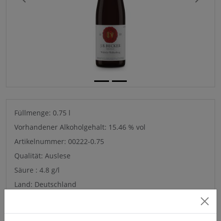
Previous
Next
Füllmenge: 0.75 l
Vorhandener Alkoholgehalt: 15.46 % vol
Artikelnummer: 00222-0.75
Qualität: Auslese
Säure : 4.8 g/l
Land: Deutschland
Erzeugerabfüllung : Weingut J. J. Becker, Rheinstraße 5,
DE-65396, Walluf