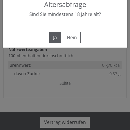
Altersabfrage
Sind Sie mindestens
18
Jahre alt?
Jahrgang: 2020
Sorte: Spätburgunder
Region: Rheingau
Ja
Nein
Lage: Wallufer Walkenberg
Nährwerteangaben
100ml enthalten durchschnittlich:
Brennwert:
0 kJ/0 kcal
davon Zucker:
0.57 g
Sulfite
Vertrag widerrufen