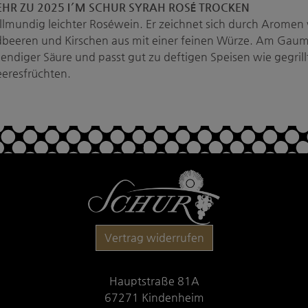
HR ZU 2025 I′M SCHUR SYRAH ROSÉ TROCKEN
llmundig leichter Roséwein. Er zeichnet sich durch Aromen
dbeeren und Kirschen aus mit einer feinen Würze. Am Gaume
bendiger Säure und passt gut zu deftigen Speisen wie gegrill
eresfrüchten.
Vertrag widerrufen
Hauptstraße 81A
67271 Kindenheim