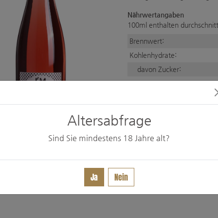
Nährwertangaben
100ml enthalten durchschnitt
Brennwert:
Kohlenhydrate:
davon Zucker:
Zutatenliste:
Traube
Carboxymethylcellulo
Altersabfrage
Sind Sie mindestens
18
Jahre alt?
Ja
Nein