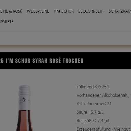
EINE & ROSÉ
WEISSWEINE
I′M SCHUR
SECCO & SEKT
SCHATZKA
NPAKETE
5 I′M SCHUR SYRAH ROSÉ TROCKEN
Füllmenge: 0.75
L
Vorhandener Alkoholgehalt: 
Artikelnummer: 21
Säure : 5.7 g/L
Restsüße : 7.4 g/L
Erzeugerabfüllung : Weingut