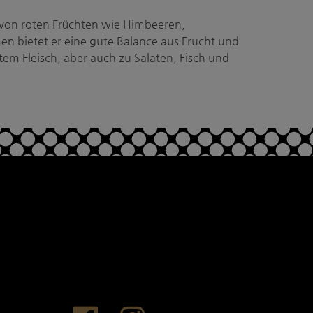
 von roten Früchten wie Himbeeren,
n bietet er eine gute Balance aus Frucht und
tem Fleisch, aber auch zu Salaten, Fisch und