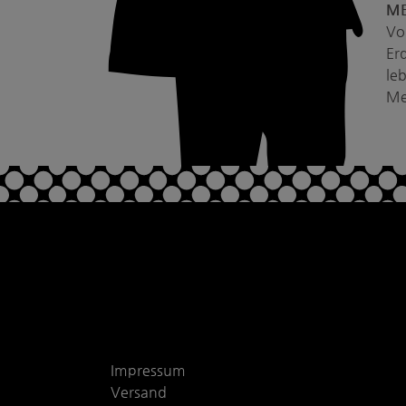
ME
Vo
Er
le
Me
Impressum
Versand