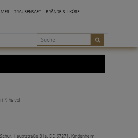
MMER
TRAUBENSAFT
BRÄNDE & LIKÖRE
11.5 % vol
 Schur, Hauptstraße 81a, DE-67271, Kindenheim