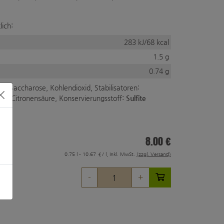
lich:
283 kJ/68 kcal
1.5 g
0.74 g
n, Saccharose, Kohlendioxid, Stabilisatoren:
se, Citronensäure
,
Konservierungsstoff:
Sulfite
8.00 €
0.75 l - 10.67 €/ l, inkl. MwSt.
(zzgl. Versand)
-
+