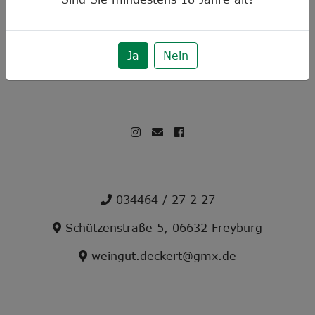
Vertrag widerrufen
Ja
Nein
Impressum
Versand
AGBs
Widerruf
Datenschutz
034464 / 27 2 27
Schützenstraße 5, 06632 Freyburg
weingut.deckert@gmx.de