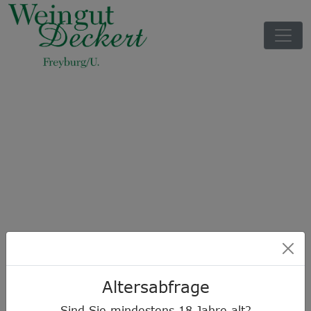
Altersabfrage
Sind Sie mindestens
18
Jahre alt?