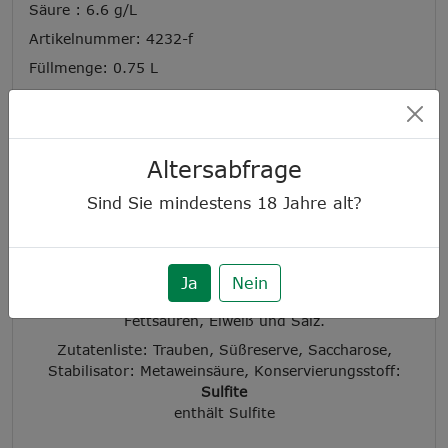
Säure : 6.6 g/L
Artikelnummer: 4232-f
Füllmenge: 0.75
L
Nährwertangaben
Altersabfrage
100ml enthalten durchschnittlich:
Sind Sie mindestens
18
Jahre alt?
Brennwert:
286 kJ/68 kcal
Kohlenhydrate:
2.5 g
davon Zucker:
1.69 g
Ja
Nein
Enthält geringfügige Mengen von Fett, gesättigten
Fettsäuren, Eiweiß und Salz.
Zutatenliste:
Trauben, Süßreserve, Saccharose,
Stabilisator: Metaweinsäure
,
Konservierungsstoff:
Sulfite
enthält Sulfite