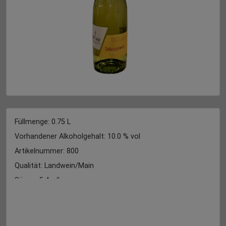
Füllmenge: 0.75
L
Vorhandener Alkoholgehalt: 10.0 % vol
Artikelnummer: 800
Qualität: Landwein/Main
Säure : 5.4 g/L
Restsüße : 53.6 g/L
Sorte: Silvaner + Merzling
Gutsabfüllung : Weingut Lange - Schloss Saaleck, Am