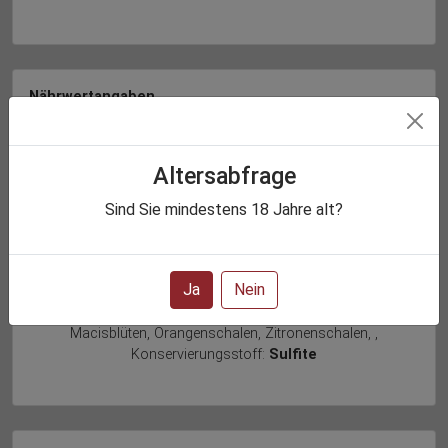
Marktplatz 1, DE-97762, Hammelburg
Nährwertangaben
100ml enthalten durchschnittlich:
Brennwert:
327.68 kJ/78.32 kcal
Altersabfrage
Kohlenhydrate:
5.36 g
Sind Sie mindestens
18
Jahre alt?
davon Zucker:
5.36 g
Enthält geringfügige Mengen von Fett, gesättigten Fettsäuren,
Eiweiß und Salz.
Ja
Nein
Zutatenliste:
Wein (Bio-Trauben), Zucker, Zimtrinde,
Gewürznelken Vanilleschoten, Cardamom, Piment,
Macisblüten, Orangenschalen, Zitronenschalen,
,
Konservierungsstoff:
Sulfite