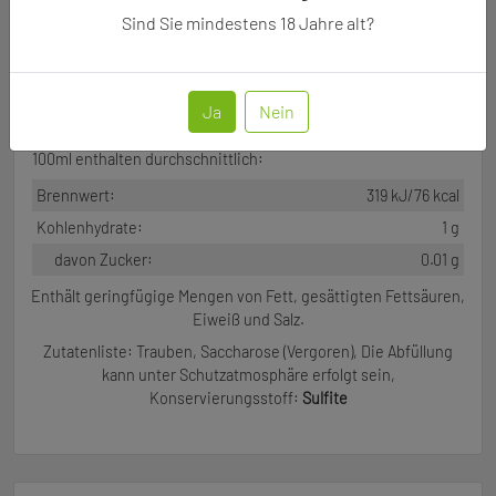
Sind Sie mindestens
18
Jahre alt?
Erzeugerabfüllung : Weingut Altenkirch GbR, Hauptstrasse 45,
Ja
Nein
DE-65385, Rüdesheim am Rhein
Nährwertangaben
100ml enthalten durchschnittlich:
Brennwert:
319 kJ/76 kcal
Kohlenhydrate:
1 g
davon Zucker:
0.01 g
Enthält geringfügige Mengen von Fett, gesättigten Fettsäuren,
Eiweiß und Salz.
Zutatenliste:
Trauben, Saccharose (Vergoren), Die Abfüllung
kann unter Schutzatmosphäre erfolgt sein
,
Konservierungsstoff:
Sulfite