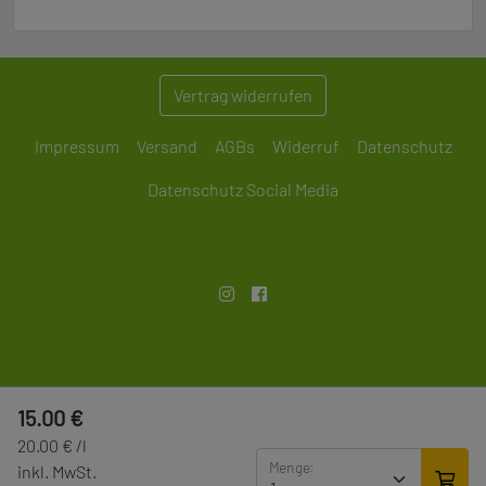
Vertrag widerrufen
Impressum
Versand
AGBs
Widerruf
Datenschutz
Datenschutz Social Media
+49 6722 47304
15.00 €
Hauptstraße 45, 65385 Rüdesheim am Rhein
20.00 € /l
Menge:
inkl. MwSt.