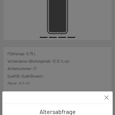
Füllmenge: 0.75
L
Vorhandener Alkoholgehalt: 13.12 % vol
Artikelnummer: 17
Qualität: Qualitätswein
Säure : 6.2 g/L
Restsüße : 0.1 g/L
Jahrgang: 2022
Sorte: Spätburgunder
Altersabfrage
Lage: Assmannshäuser Hölleneberg