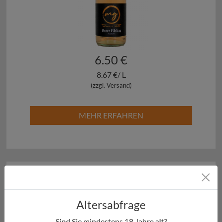
6.50 €
8.67 €/ L
(zzgl. Versand)
MEHR ERFAHREN
2024ER ROTER ELBLING FEINHERB
Altersabfrage
ROSÉ
Sind Sie mindestens
18
Jahre alt?