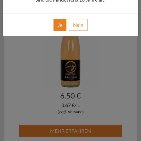
Ja
Nein
6.50 €
8.67 €/ L
(zzgl. Versand)
MEHR ERFAHREN