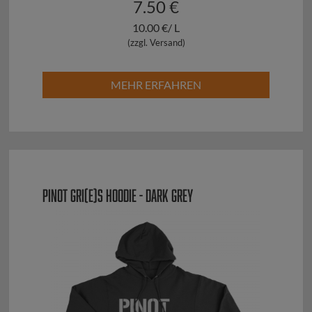
7.50 €
10.00 €/ L
(zzgl. Versand)
MEHR ERFAHREN
PINOT GRI(E)S HOODIE - DARK GREY