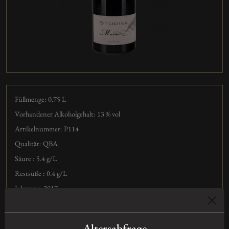
Füllmenge: 0.75
L
Vorhandener Alkoholgehalt: 13 % vol
Artikelnummer: P114
Qualität: QBA
Säure : 5.4 g/L
Restsüße : 0.4 g/L
Jahrgang: 2017
Sorte: nicht definiert
Expertise
Altersabfrage