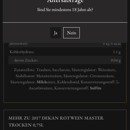
Sind Sie mindestens
18
Jahre alt?
Abfüller: : R. Studier, Am Hohen Weg 2, DE-67158, Ellerstadt
Nährwertangaben
Ja
Nein
100ml enthalten durchschnittlich:
Brennwert:
0 kJ/0 kcal
Kohlenhydrate:
1.1 g
davon Zucker:
0.04 g
Zutatenliste:
Trauben, Saccharose, Säureregulator: Weinsäure,
Stabilisator: Metaweinsäure, Säureregulator: Citronensäure,
Säureregulator:
Milch
säure, Kohlendioxid, Konservierungsstoff: L-
Ascorbinsäure
,
Konservierungsstoff:
Sulfite
MEHR ZU 2017 DEKAN ROTWEIN MASTER
TROCKEN 0,75L