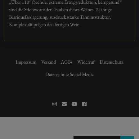
„Über 110° Oechsle, extreme Ertragsreduktion, kerngesund“
sind die Stichworte der Trauben dieses Weines. 2-jährige
Barriquefasslagerung, ausdrucksstarke Tanninsstruktur,
Komplexität prägen den fertigen Wein.
Impressum
Versand
AGBs
Widerruf
Datenschutz
Datenschutz Social Media
29.90 €
+49 6237 977 280
Am Hohen Weg 2, 67158 Ellerstadt
39.87 € /l