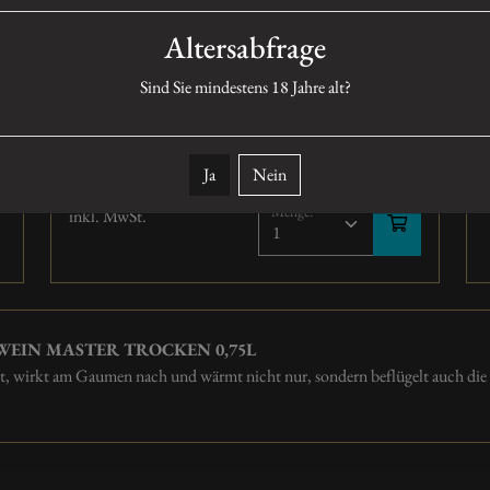
Restsüße : 0.8 g/L
Altersabfrage
Jahrgang: 2022
Sorte: nicht definiert
Sind Sie mindestens
18
Jahre alt?
Expertise
29.90 €
Ja
Nein
39.87 € /l
Menge:
inkl. MwSt.
(zzgl. Versand)
WEIN MASTER TROCKEN 0,75L
t, wirkt am Gaumen nach und wärmt nicht nur, sondern beflügelt auch die 