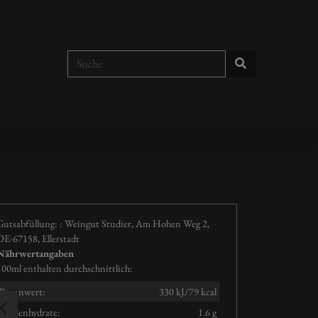
Gutsabfüllung: : Weingut Studier, Am Hohen Weg 2,
DE-67158, Ellerstadt
Nährwertangaben
100ml enthalten durchschnittlich:
Brennwert:
330 kJ/79 kcal
Kohlenhydrate:
1.6 g