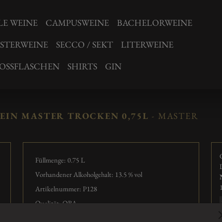
LE WEINE
CAMPUSWEINE
BACHELORWEINE
STERWEINE
SECCO / SEKT
LITERWEINE
OSSFLASCHEN
SHIRTS
GIN
EIN MASTER TROCKEN 0,75L
- MASTER
Füllmenge: 0.75
L
Vorhandener Alkoholgehalt: 13.5 % vol
Artikelnummer: P128
Qualität: QBA
Säure : 5.1 g/L