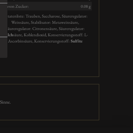
davon Zucker:
0.08 g
Zutatenliste:
Trauben, Saccharose, Säureregulator:
Weinsäure, Stabilisator: Metaweinsäure,
Säureregulator: Citronensäure, Säureregulator:
Milch
säure, Kohlendioxid, Konservierungsstoff: L-
Ascorbinsäure
,
Konservierungsstoff:
Sulfite
Sinne.