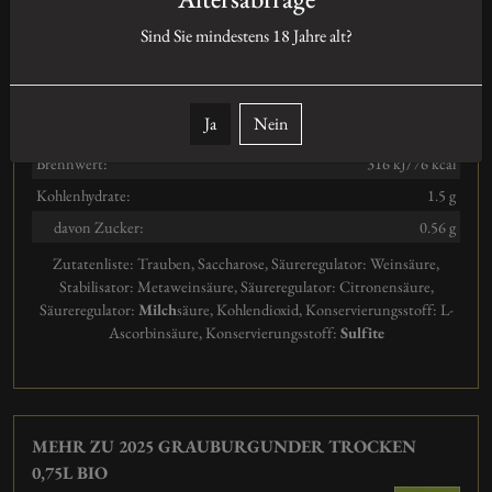
Sind Sie mindestens
18
Jahre alt?
Abfüller: : R. Studier, Am Hohen Weg 2, DE-67158, Ellerstadt
Nährwertangaben
Ja
Nein
100ml enthalten durchschnittlich:
Brennwert:
316 kJ/76 kcal
Kohlenhydrate:
1.5 g
davon Zucker:
0.56 g
Zutatenliste:
Trauben, Saccharose, Säureregulator: Weinsäure,
Stabilisator: Metaweinsäure, Säureregulator: Citronensäure,
Säureregulator:
Milch
säure, Kohlendioxid, Konservierungsstoff: L-
Ascorbinsäure
,
Konservierungsstoff:
Sulfite
MEHR ZU 2025 GRAUBURGUNDER TROCKEN
0,75L BIO