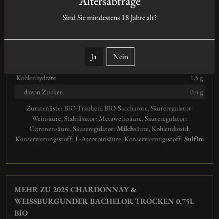
Altersabfrage
Gutsabfüllung: : Weingut Studier, Am Hohen Weg 2, DE-67158,
Sind Sie mindestens
18
Jahre alt?
Ellerstadt
Nährwertangaben
100ml enthalten durchschnittlich:
Ja
Nein
Brennwert:
306 kJ/73 kcal
Kohlenhydrate:
1.5 g
davon Zucker:
0.4 g
Zutatenliste:
BIO-Trauben, BIO-Saccharose, Säureregulator:
Weinsäure, Stabilisator: Metaweinsäure, Säureregulator:
Citronensäure, Säureregulator:
Milch
säure, Kohlendioxid,
Konservierungsstoff: L-Ascorbinsäure
,
Konservierungsstoff:
Sulfite
MEHR ZU 2025 CHARDONNAY &
WEISSBURGUNDER BACHELOR TROCKEN 0,75L B
IO