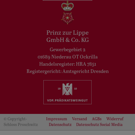
Prinz zur Lippe
GmbH & Co. KG
Gewerbegebiet 2
01689 Niederau OT Ockrilla
Handelsregister: HRA 7851
Registergericht: Amtsgericht Dresden
© Copyright-
Impressum
Versand
AGBs
Widerruf
Schloss Proschwitz
Datenschutz
Datenschutz Social Media