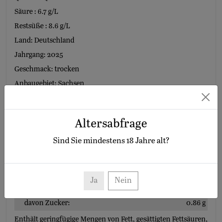
Säure : 6.7 g/L
Restsüße : 8.6 g/L
Land: Deutschland
Jahrgang: 2025
Geschmack: trocken
Anbaugebiet: Sachsen
Altersabfrage
Erzeugerabfüllung : Weingut Schloss Proschwitz - Prinz zur
Lippe -, Heiliger Grund 2, DE-01662, Meissen OT Proschwitz
Sind Sie mindestens
18
Jahre alt?
Nährwertangaben
100ml enthalten durchschnittlich:
Brennwert:
296 kJ/71 kcal
Ja
Nein
Kohlenhydrate:
1.8 g
davon Zucker:
0.86 g
Enthält geringfügige Mengen von Fett, gesättigten Fettsäuren,