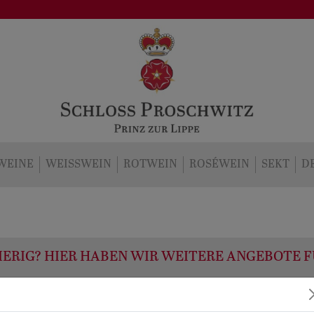
WEINE
WEISSWEIN
ROTWEIN
ROSÉWEIN
SEKT
D
ERIG? HIER HABEN WIR WEITERE ANGEBOTE F
Unsere Brennerei
Veranstaltungen
Hochzeiten
F