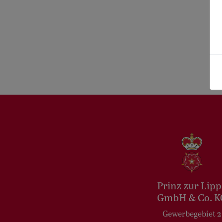
Prinz zur Lipp
GmbH & Co. K
Gewerbegebiet 2