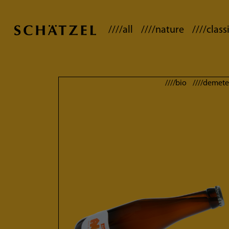
////all
////nature
////class
////bio ////demete