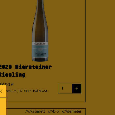
2020 Niersteiner
Riesling
28.00 €
+
Flasche: 0.75l, 37.33 €/ l
inkl MwSt.
////kabinett ////bio ////demeter