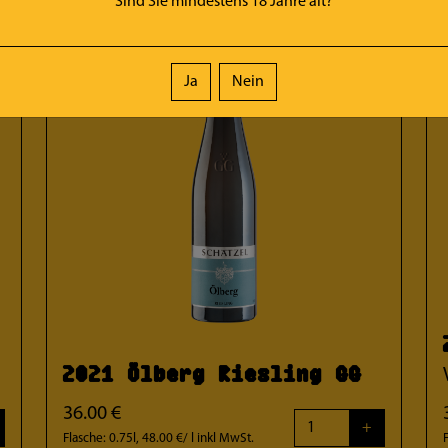
Sind Sie mindestens
18
Jahre alt?
Ja
Nein
2021 Ölberg Riesling GG
36.00 €
+
Flasche: 0.75l, 48.00 €/ l
inkl MwSt.