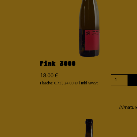
Pink 3000
18.00 €
+
Flasche: 0.75l, 24.00 €/ l
inkl MwSt.
////natur