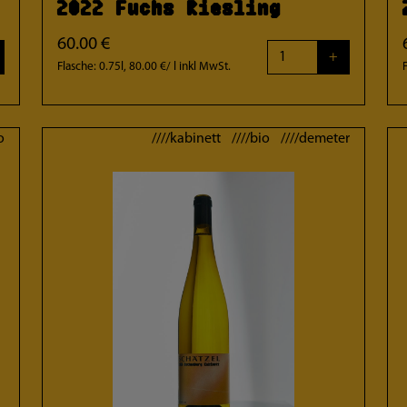
2022 Fuchs Riesling
60.00 €
+
Flasche: 0.75l, 80.00 €/ l
inkl MwSt.
o
////kabinett ////bio ////demeter