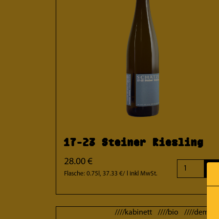
17-23 Steiner Riesling
28.00 €
+
Flasche: 0.75l, 37.33 €/ l
inkl MwSt.
////kabinett ////bio ////demete