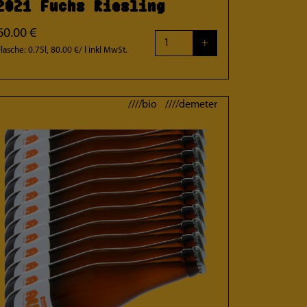
2021 Fuchs Riesling
60.00 €
+
Flasche: 0.75l, 80.00 €/ l
inkl MwSt.
////bio ////demeter