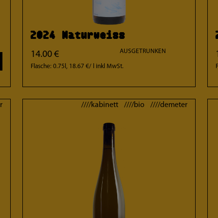
2024 Naturweiss
AUSGETRUNKEN
14.00 €
Flasche: 0.75l, 18.67 €/ l
inkl MwSt.
r
////kabinett ////bio ////demeter