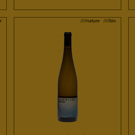
r
////nature ////bio