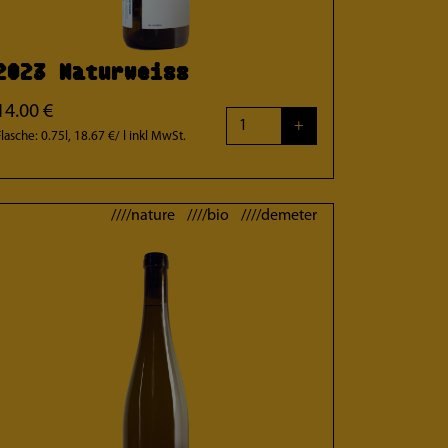
2023 Naturweiss
14.00 €
+
Flasche: 0.75l, 18.67 €/ l
inkl MwSt.
////nature ////bio ////demeter