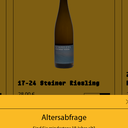
17-24 Steiner Riesling
28.00 €
+
Flasche: 0.75l, 37.33 €/ l
inkl MwSt.
Altersabfrage
r
////classic