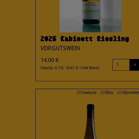
2025 Kabinett Riesling
VDP.GUTSWEIN
14.00 €
+
Flasche: 0.75l, 18.67 €/ l
inkl MwSt.
////nature ////bio ////demete