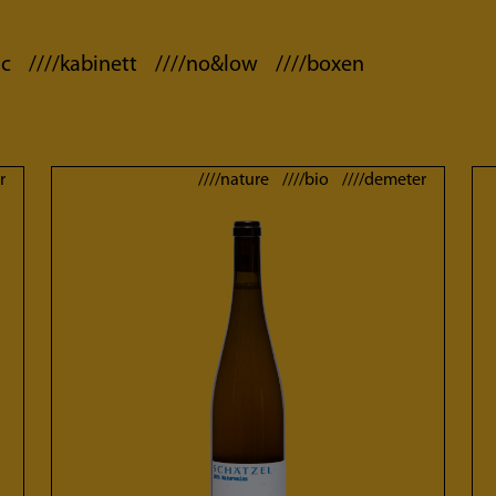
ic
////kabinett
////no&low
////boxen
r
////nature ////bio ////demeter