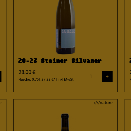
20-23 Steiner Silvaner
28.00 €
+
Flasche: 0.75l, 37.33 €/ l
inkl MwSt.
e
////nature