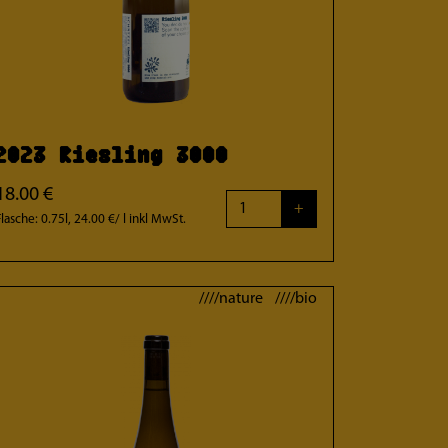
2023 Riesling 3000
18.00 €
+
Flasche: 0.75l, 24.00 €/ l
inkl MwSt.
////nature ////bio