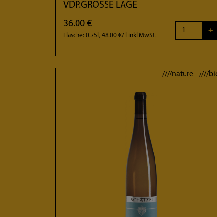
VDP.GROSSE LAGE
36.00 €
+
Flasche: 0.75l, 48.00 €/ l
inkl MwSt.
////nature ////bi