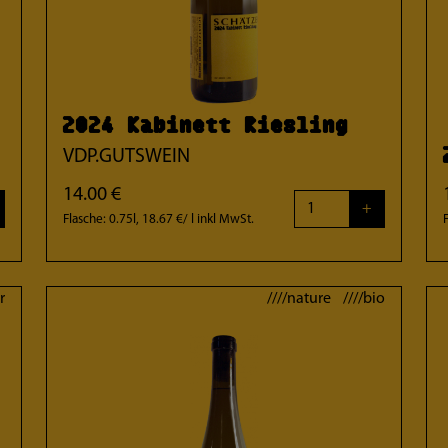
2024 Kabinett Riesling
VDP.GUTSWEIN
14.00 €
+
Flasche: 0.75l, 18.67 €/ l
inkl MwSt.
r
////nature ////bio