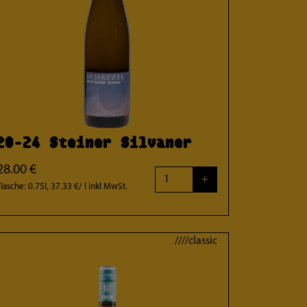
20-24 Steiner Silvaner
28.00 €
+
Flasche: 0.75l, 37.33 €/ l
inkl MwSt.
////classic