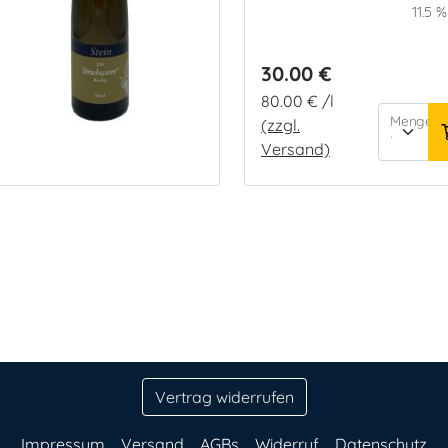
11.5 %
30.00 €
80.00 € /l
Menge:
(zzgl.
Versand)
Vertrag widerrufen
Impressum
Versand
AGBs
Widerruf
Datenschutz