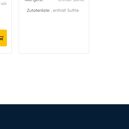
 vol.
Zutatenliste:
,
enthält Sulfite