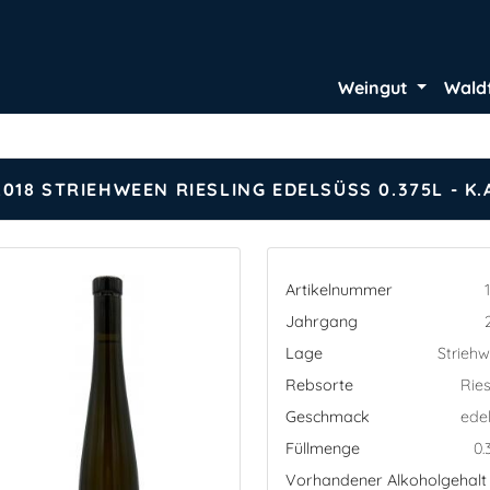
Weingut
Wald
2018 STRIEHWEEN RIESLING EDELSÜSS 0.375L - K.A
Artikelnummer
Jahrgang
Lage
Strieh
Rebsorte
Ries
Geschmack
ede
Füllmenge
0.
Vorhandener Alkoholgehalt