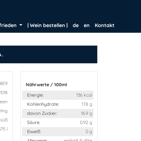
frieden
| Wein bestellen |
de
en
Kontakt
.
18E9
Nährwerte / 100ml
2018
Energie:
136 kcal
ween
Kohlenhydrate:
17.8 g
ling
davon Zucker:
16.9 g
lsüß
Säure:
0.92 g
375 l
Eiweiß:
0 g
Allergene:
enthält Sulfite