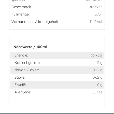
Geschmack
trocken
Füllmenge
0.75 l
Vorhandener Alkoholgehalt
11.1 % vol.
Nährwerte / 100ml
Energie:
66 kcal
Kohlenhydrate:
1.1 g
davon Zucker:
0.22 g
Säure:
0.62 g
Eiweiß:
0 g
Allergene:
Sulfite