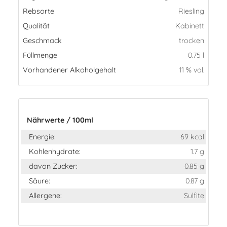
Rebsorte
Riesling
Qualität
Kabinett
Geschmack
trocken
Füllmenge
0.75 l
Vorhandener Alkoholgehalt
11 % vol.
Nährwerte / 100ml
Energie:
69 kcal
Kohlenhydrate:
1.7 g
davon Zucker:
0.85 g
Säure:
0.87 g
Allergene:
Sulfite