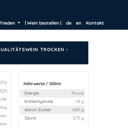
frieden
| Wein bestellen |
de
en
Kontakt
QUALITÄTSWEIN TROCKEN -
3T6
Nährwerte / 100ml
2023
Energie:
74 kcal
ölle
Kohlenhydrate:
1.8 g
ling
davon Zucker:
0.85 g
wein
Säure:
0.75 g
cken