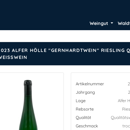
Weingut
Wald
2023 ALFER HÖLLE "GERNHARDTWEIN" RIESLING 
WEISSWEIN
Artikelnummer
2
Jahrgang
Lage
Alfer H
Rebsorte
Ries
Qualität
Qualitäts
Geschmack
tro