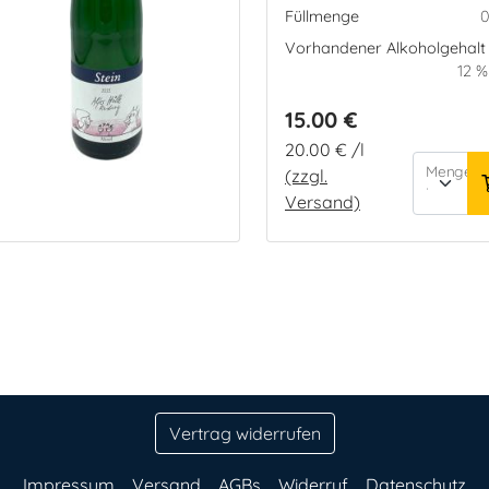
Füllmenge
0
Vorhandener Alkoholgehalt
12 %
15.00 €
20.00 € /l
Menge:
(zzgl.
Versand)
Vertrag widerrufen
Impressum
Versand
AGBs
Widerruf
Datenschutz