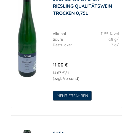
RIESLING QUALITÄTSWEIN
TROCKEN 0,75L
Alkohol
11.55 % vol.
Säure
6.8 g/l
Restzucker
7 g/l
11.00 €
14.67 €/ L
(zzgl. Versand)
MEHR ERFAHREN