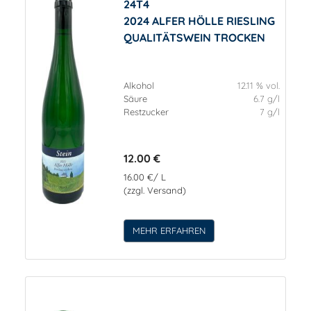
24T4
2024 ALFER HÖLLE RIESLING
QUALITÄTSWEIN TROCKEN
Alkohol
12.11 % vol.
Säure
6.7 g/l
Restzucker
7 g/l
12.00 €
16.00 €/ L
(zzgl. Versand)
MEHR ERFAHREN