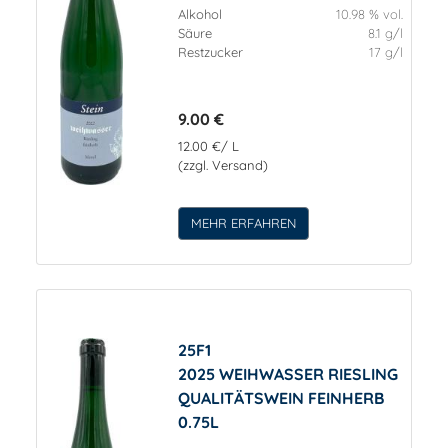
Alkohol
10.98 % vol.
Säure
8.1 g/l
Restzucker
17 g/l
9.00 €
12.00 €/ L
(zzgl. Versand)
MEHR ERFAHREN
25F1
2025 WEIHWASSER RIESLING
QUALITÄTSWEIN FEINHERB
0.75L