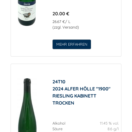
20.00 €
26.67 €/ L
(zzgl. Versand)
MEHR ERFAHREN
24T10
2024 ALFER HÖLLE "1900"
RIESLING KABINETT
TROCKEN
Alkohol
11.45 % vol.
Säure
8.6 g/l