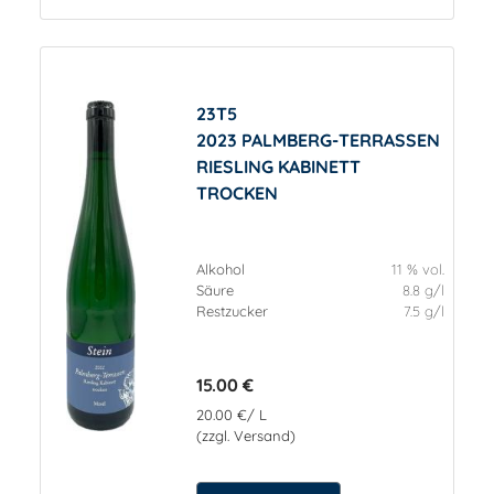
23T5
2023 PALMBERG-TERRASSEN
RIESLING KABINETT
TROCKEN
Alkohol
11 % vol.
Säure
8.8 g/l
Restzucker
7.5 g/l
15.00 €
20.00 €/ L
(zzgl. Versand)