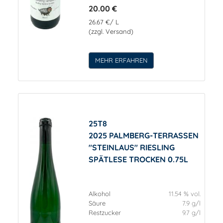
20.00 €
26.67 €/ L
(zzgl. Versand)
MEHR ERFAHREN
25T8
2025 PALMBERG-TERRASSEN
"STEINLAUS" RIESLING
SPÄTLESE TROCKEN 0.75L
Alkohol
11.54 % vol.
Säure
7.9 g/l
Restzucker
9.7 g/l