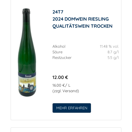
24T7
2024 DOMWEIN RIESLING
QUALITÄTSWEIN TROCKEN
Alkohol
11.48 % vol.
Säure
8.7 g/l
Restzucker
5.5 g/l
12.00 €
16.00 €/ L
(zzgl. Versand)
MEHR ERFAHREN