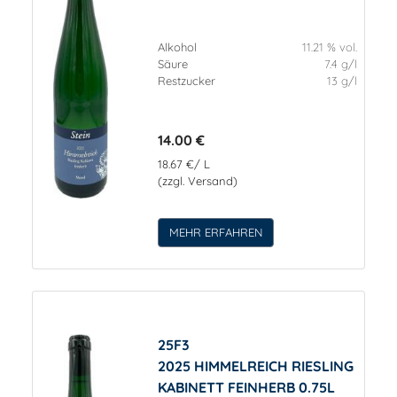
Alkohol
11.21 % vol.
Säure
7.4 g/l
Restzucker
13 g/l
14.00 €
18.67 €/ L
(zzgl. Versand)
MEHR ERFAHREN
25F3
2025 HIMMELREICH RIESLING
KABINETT FEINHERB 0.75L