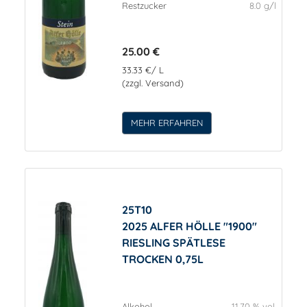
Restzucker
8.0 g/l
25.00 €
33.33 €/ L
(zzgl. Versand)
MEHR ERFAHREN
25T10
2025 ALFER HÖLLE "1900"
RIESLING SPÄTLESE
TROCKEN 0,75L
Alkohol
11.70 % vol.