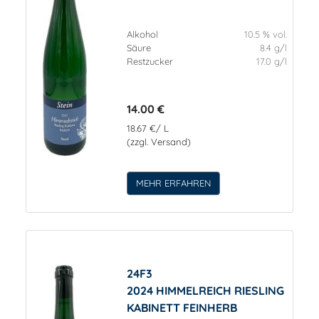
Alkohol
10.5 % vol.
Säure
8.4 g/l
Restzucker
17.0 g/l
14.00 €
18.67 €/ L
(zzgl. Versand)
MEHR ERFAHREN
24F3
2024 HIMMELREICH RIESLING
KABINETT FEINHERB