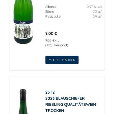
Alkohol
10.97 % vol.
Säure
7.0 g/l
Restzucker
5.9 g/l
9.00 €
9.00 €/ L
(zzgl. Versand)
MEHR ERFAHREN
23T2
2023 BLAUSCHIEFER
RIESLING QUALITÄTSWEIN
TROCKEN