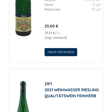
Säure
7.2 g/l
Restzucker
9.3 g/l
25.00 €
33.33 €/ L
(zzgl. Versand)
MEHR ERFAHREN
21F1
2021 WEIHWASSER RIESLING
QUALITÄTSWEIN FEINHERB