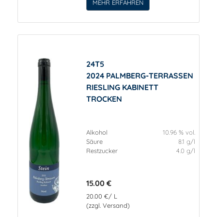
MEHR ERFAHREN
24T5
2024 PALMBERG-TERRASSEN
RIESLING KABINETT
TROCKEN
Alkohol
10.96 % vol.
Säure
8.1 g/l
Restzucker
4.0 g/l
15.00 €
20.00 €/ L
(zzgl. Versand)