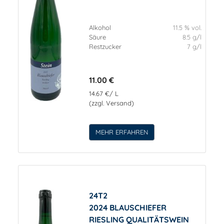
Alkohol
11.5 % vol.
Säure
8.5 g/l
Restzucker
7 g/l
11.00 €
14.67 €/ L
(zzgl. Versand)
MEHR ERFAHREN
24T2
2024 BLAUSCHIEFER
RIESLING QUALITÄTSWEIN