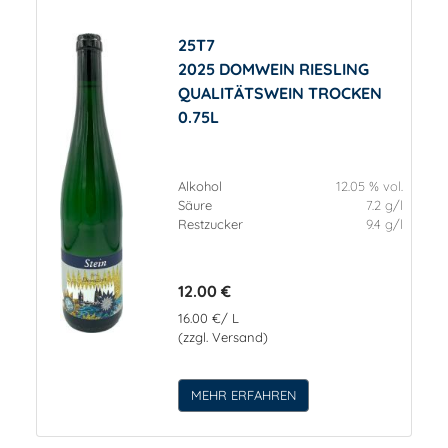
25T7
2025 DOMWEIN RIESLING
QUALITÄTSWEIN TROCKEN
0.75L
Alkohol
12.05 % vol.
Säure
7.2 g/l
Restzucker
9.4 g/l
12.00 €
16.00 €/ L
(zzgl. Versand)
MEHR ERFAHREN