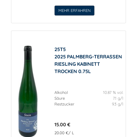
MEHR ERFAHREN
25T5
2025 PALMBERG-TERRASSEN
RIESLING KABINETT
TROCKEN 0.75L
Alkohol
10.87 % vol.
Säure
7.1 g/l
Restzucker
9.3 g/l
15.00 €
20.00 €/ L