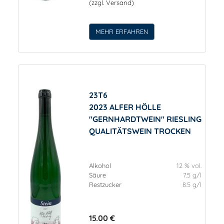
(zzgl. Versand)
MEHR ERFAHREN
23T6
2023 ALFER HÖLLE
"GERNHARDTWEIN" RIESLING
QUALITÄTSWEIN TROCKEN
Alkohol
12 % vol.
Säure
7.5 g/l
Restzucker
8.5 g/l
15.00 €