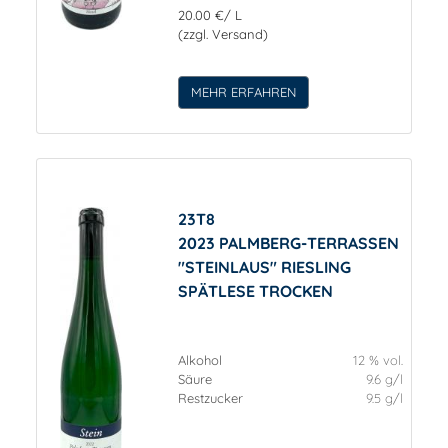
20.00 €/ L
(zzgl. Versand)
MEHR ERFAHREN
23T8
2023 PALMBERG-TERRASSEN
"STEINLAUS" RIESLING
SPÄTLESE TROCKEN
Alkohol
12 % vol.
Säure
9.6 g/l
Restzucker
9.5 g/l