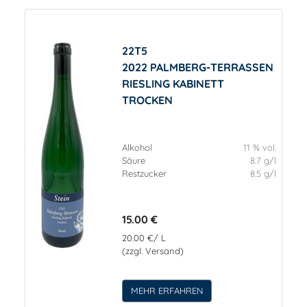
22T5
2022 PALMBERG-TERRASSEN
RIESLING KABINETT
TROCKEN
Alkohol
11 % vol.
Säure
8.7 g/l
Restzucker
8.5 g/l
15.00 €
20.00 €/ L
(zzgl. Versand)
MEHR ERFAHREN