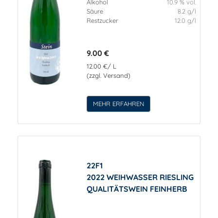
Alkohol
10.9 % vol.
Säure
8.2 g/l
Restzucker
12.0 g/l
9.00 €
12.00 €/ L
(zzgl. Versand)
MEHR ERFAHREN
22F1
2022 WEIHWASSER RIESLING
QUALITÄTSWEIN FEINHERB