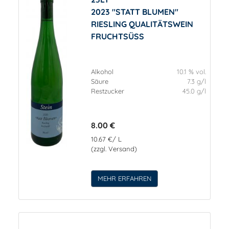
2023 "STATT BLUMEN"
RIESLING QUALITÄTSWEIN
FRUCHTSÜSS
Alkohol
10.1 % vol.
Säure
7.3 g/l
Restzucker
45.0 g/l
8.00 €
10.67 €/ L
(zzgl. Versand)
MEHR ERFAHREN