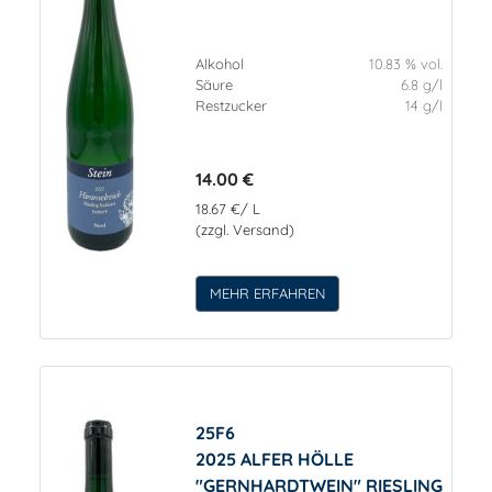
Alkohol
10.83 % vol.
Säure
6.8 g/l
Restzucker
14 g/l
14.00 €
18.67 €/ L
(zzgl. Versand)
MEHR ERFAHREN
25F6
2025 ALFER HÖLLE
"GERNHARDTWEIN" RIESLING