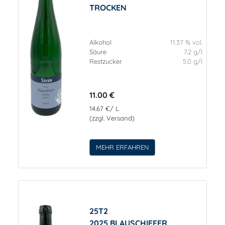
TROCKEN
Alkohol
11.37 % vol.
Säure
7.2 g/l
Restzucker
5.0 g/l
11.00 €
14.67 €/ L
(zzgl. Versand)
MEHR ERFAHREN
25T2
2025 BLAUSCHIEFER