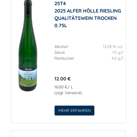
25T4
2025 ALFER HÖLLE RIESLING
QUALITÄTSWEIN TROCKEN
0.75L
Alkohol
12.08 % vol.
Säure
7.3 g/l
Restzucker
4.6 g/l
12.00 €
16.00 €/ L
(zzgl. Versand)
MEHR ERFAHREN