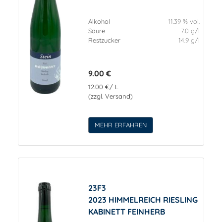
Alkohol
11.39 % vol.
Säure
7.0 g/l
Restzucker
14.9 g/l
9.00 €
12.00 €/ L
(zzgl. Versand)
MEHR ERFAHREN
23F3
2023 HIMMELREICH RIESLING
KABINETT FEINHERB