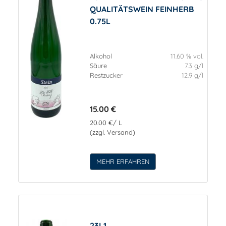
QUALITÄTSWEIN FEINHERB
0.75L
Alkohol
11.60 % vol.
Säure
7.3 g/l
Restzucker
12.9 g/l
15.00 €
20.00 €/ L
(zzgl. Versand)
MEHR ERFAHREN
23L1