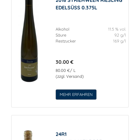
EDELSÜSS 0.375L
Alkohol
11.5 % vol.
Säure
9.2 g/l
Restzucker
169 g/l
30.00 €
80.00 €/ L
(zzgl. Versand)
MEHR ERFAHREN
24R1