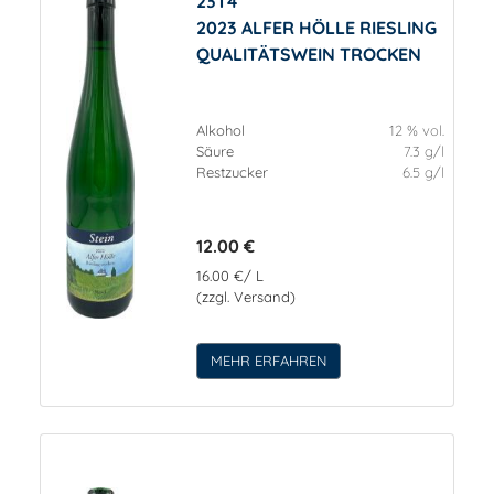
23T4
2023 ALFER HÖLLE RIESLING
QUALITÄTSWEIN TROCKEN
Alkohol
12 % vol.
Säure
7.3 g/l
Restzucker
6.5 g/l
12.00 €
16.00 €/ L
(zzgl. Versand)
MEHR ERFAHREN