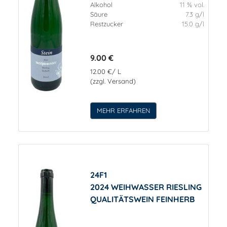
Alkohol
11 % vol.
Säure
7.3 g/l
Restzucker
15.0 g/l
9.00 €
12.00 €/ L
(zzgl. Versand)
MEHR ERFAHREN
24F1
2024 WEIHWASSER RIESLING
QUALITÄTSWEIN FEINHERB