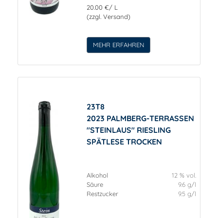
20.00 €/ L
(zzgl. Versand)
MEHR ERFAHREN
23T8
2023 PALMBERG-TERRASSEN
"STEINLAUS" RIESLING
SPÄTLESE TROCKEN
Alkohol
12 % vol.
Säure
9.6 g/l
Restzucker
9.5 g/l