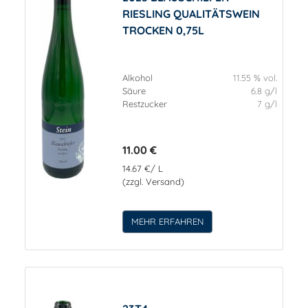
RIESLING QUALITÄTSWEIN
TROCKEN 0,75L
Alkohol
11.55 % vol.
Säure
6.8 g/l
Restzucker
7 g/l
11.00 €
14.67 €/ L
(zzgl. Versand)
MEHR ERFAHREN