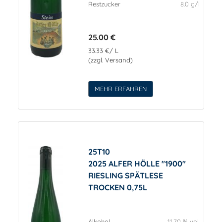
Restzucker
8.0 g/l
25.00 €
33.33 €/ L
(zzgl. Versand)
MEHR ERFAHREN
25T10
2025 ALFER HÖLLE "1900"
RIESLING SPÄTLESE
TROCKEN 0,75L
Alkohol
11.70 % vol.