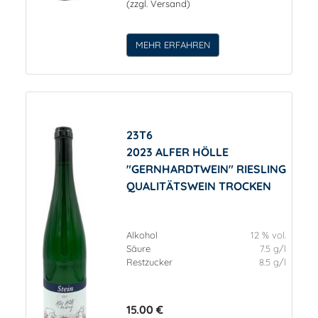
(zzgl. Versand)
MEHR ERFAHREN
23T6
2023 ALFER HÖLLE
"GERNHARDTWEIN" RIESLING
QUALITÄTSWEIN TROCKEN
Alkohol
12 % vol.
Säure
7.5 g/l
Restzucker
8.5 g/l
15.00 €