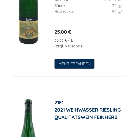
Säure
7.2 g/l
Restzucker
9.3 g/l
25.00 €
33.33 €/ L
(zzgl. Versand)
MEHR ERFAHREN
21F1
2021 WEIHWASSER RIESLING
QUALITÄTSWEIN FEINHERB