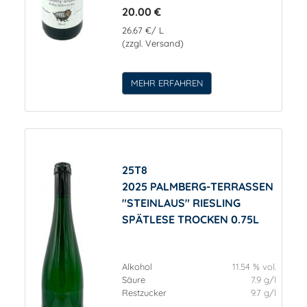
20.00 €
26.67 €/ L
(zzgl. Versand)
MEHR ERFAHREN
25T8
2025 PALMBERG-TERRASSEN
"STEINLAUS" RIESLING
SPÄTLESE TROCKEN 0.75L
Alkohol
11.54 % vol.
Säure
7.9 g/l
Restzucker
9.7 g/l