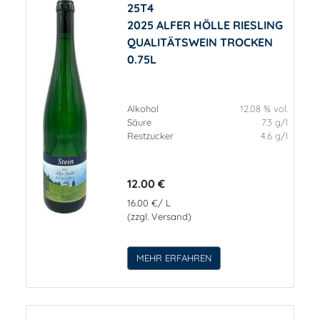
25T4
2025 ALFER HÖLLE RIESLING
QUALITÄTSWEIN TROCKEN
0.75L
Alkohol
12.08 % vol.
Säure
7.3 g/l
Restzucker
4.6 g/l
12.00 €
16.00 €/ L
(zzgl. Versand)
MEHR ERFAHREN