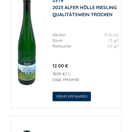
23T4
2023 ALFER HÖLLE RIESLING
QUALITÄTSWEIN TROCKEN
Alkohol
12 % vol.
Säure
7.3 g/l
Restzucker
6.5 g/l
12.00 €
16.00 €/ L
(zzgl. Versand)
MEHR ERFAHREN