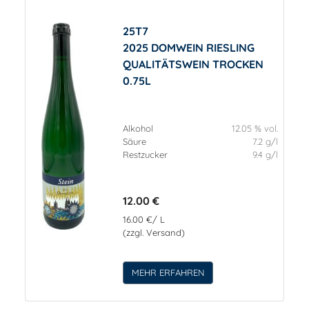
25T7
2025 DOMWEIN RIESLING
QUALITÄTSWEIN TROCKEN
0.75L
Alkohol
12.05 % vol.
Säure
7.2 g/l
Restzucker
9.4 g/l
12.00 €
16.00 €/ L
(zzgl. Versand)
MEHR ERFAHREN