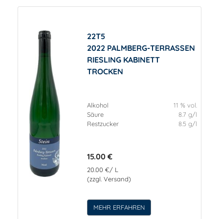
22T5
2022 PALMBERG-TERRASSEN
RIESLING KABINETT
TROCKEN
Alkohol
11 % vol.
Säure
8.7 g/l
Restzucker
8.5 g/l
15.00 €
20.00 €/ L
(zzgl. Versand)
MEHR ERFAHREN