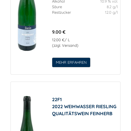
Alkohol
10.9 % vol.
Säure
8.2 g/l
Restzucker
12.0 g/l
9.00 €
12.00 €/ L
(zzgl. Versand)
MEHR ERFAHREN
22F1
2022 WEIHWASSER RIESLING
QUALITÄTSWEIN FEINHERB