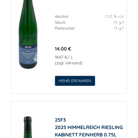
Alkohol
11.21 % vol.
Säure
7.4 g/l
Restzucker
13 g/l
14.00 €
18.67 €/ L
(zzgl. Versand)
MEHR ERFAHREN
25F3
2025 HIMMELREICH RIESLING
KABINETT FEINHERB 0.75L