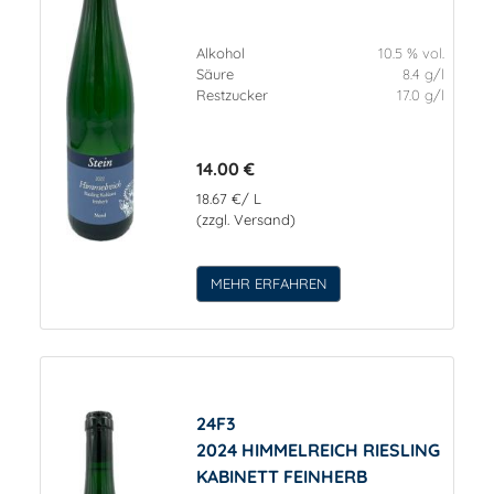
Alkohol
10.5 % vol.
Säure
8.4 g/l
Restzucker
17.0 g/l
14.00 €
18.67 €/ L
(zzgl. Versand)
MEHR ERFAHREN
24F3
2024 HIMMELREICH RIESLING
KABINETT FEINHERB