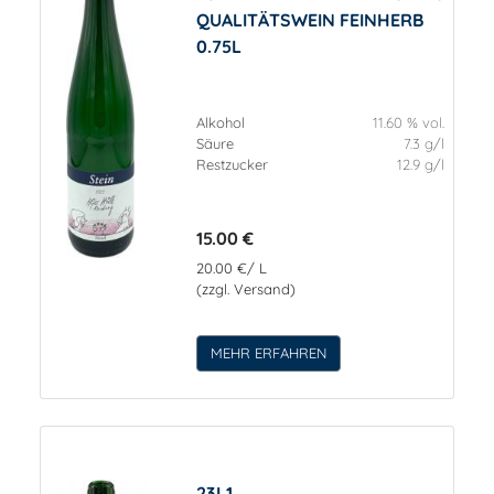
QUALITÄTSWEIN FEINHERB
0.75L
Alkohol
11.60 % vol.
Säure
7.3 g/l
Restzucker
12.9 g/l
15.00 €
20.00 €/ L
(zzgl. Versand)
MEHR ERFAHREN
23L1