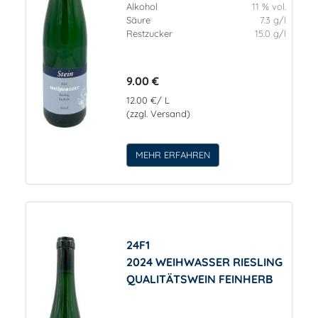
Alkohol
11 % vol.
Säure
7.3 g/l
Restzucker
15.0 g/l
9.00 €
12.00 €/ L
(zzgl. Versand)
MEHR ERFAHREN
24F1
2024 WEIHWASSER RIESLING
QUALITÄTSWEIN FEINHERB