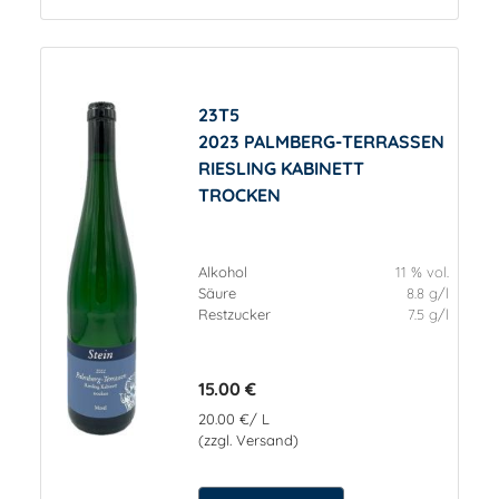
23T5
2023 PALMBERG-TERRASSEN
RIESLING KABINETT
TROCKEN
Alkohol
11 % vol.
Säure
8.8 g/l
Restzucker
7.5 g/l
15.00 €
20.00 €/ L
(zzgl. Versand)