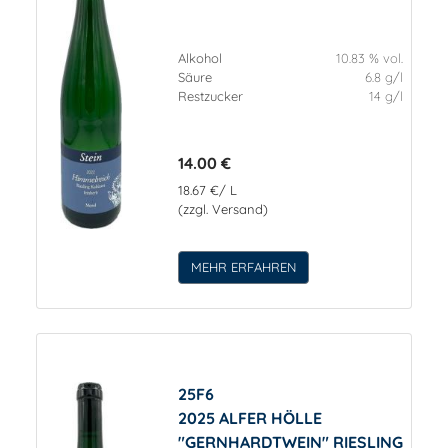
Alkohol
10.83 % vol.
Säure
6.8 g/l
Restzucker
14 g/l
14.00 €
18.67 €/ L
(zzgl. Versand)
MEHR ERFAHREN
25F6
2025 ALFER HÖLLE
"GERNHARDTWEIN" RIESLING