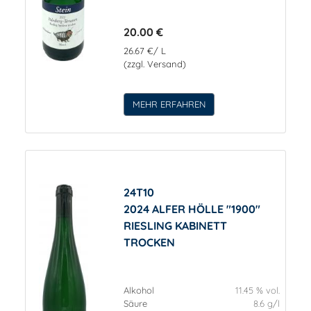
20.00 €
26.67 €/ L
(zzgl. Versand)
MEHR ERFAHREN
24T10
2024 ALFER HÖLLE "1900"
RIESLING KABINETT
TROCKEN
Alkohol
11.45 % vol.
Säure
8.6 g/l