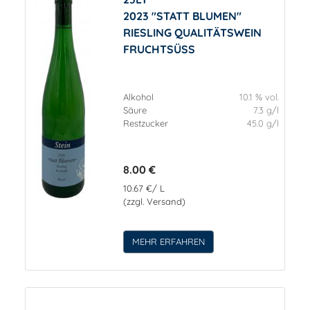
2023 "STATT BLUMEN"
RIESLING QUALITÄTSWEIN
FRUCHTSÜSS
Alkohol
10.1 % vol.
Säure
7.3 g/l
Restzucker
45.0 g/l
8.00 €
10.67 €/ L
(zzgl. Versand)
MEHR ERFAHREN