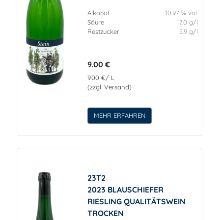
Alkohol
10.97 % vol.
Säure
7.0 g/l
Restzucker
5.9 g/l
9.00 €
9.00 €/ L
(zzgl. Versand)
MEHR ERFAHREN
23T2
2023 BLAUSCHIEFER
RIESLING QUALITÄTSWEIN
TROCKEN