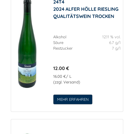
24T4
2024 ALFER HÖLLE RIESLING
QUALITÄTSWEIN TROCKEN
Alkohol
12.11 % vol.
Säure
6.7 g/l
Restzucker
7 g/l
12.00 €
16.00 €/ L
(zzgl. Versand)
MEHR ERFAHREN