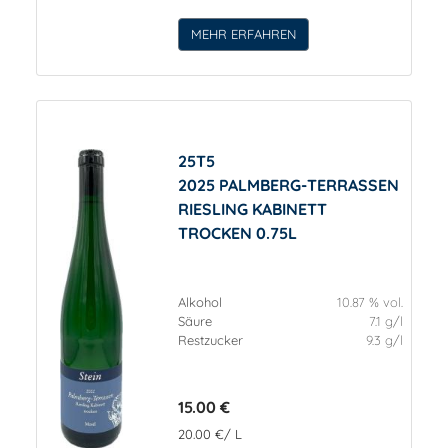
MEHR ERFAHREN
25T5
2025 PALMBERG-TERRASSEN
RIESLING KABINETT
TROCKEN 0.75L
Alkohol
10.87 % vol.
Säure
7.1 g/l
Restzucker
9.3 g/l
15.00 €
20.00 €/ L