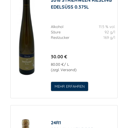
EDELSÜSS 0.375L
Alkohol
11.5 % vol.
Säure
9.2 g/l
Restzucker
169 g/l
30.00 €
80.00 €/ L
(zzgl. Versand)
MEHR ERFAHREN
24R1