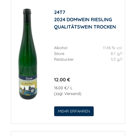
24T7
2024 DOMWEIN RIESLING
QUALITÄTSWEIN TROCKEN
Alkohol
11.48 % vol.
Säure
8.7 g/l
Restzucker
5.5 g/l
12.00 €
16.00 €/ L
(zzgl. Versand)
MEHR ERFAHREN