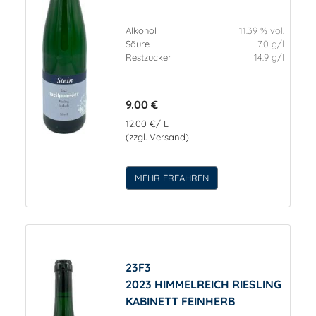
Alkohol
11.39 % vol.
Säure
7.0 g/l
Restzucker
14.9 g/l
9.00 €
12.00 €/ L
(zzgl. Versand)
MEHR ERFAHREN
23F3
2023 HIMMELREICH RIESLING
KABINETT FEINHERB