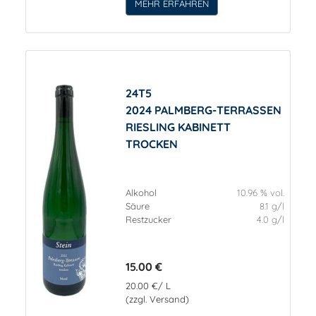
MEHR ERFAHREN
24T5
2024 PALMBERG-TERRASSEN
RIESLING KABINETT
TROCKEN
Alkohol
10.96 % vol.
Säure
8.1 g/l
Restzucker
4.0 g/l
15.00 €
20.00 €/ L
(zzgl. Versand)