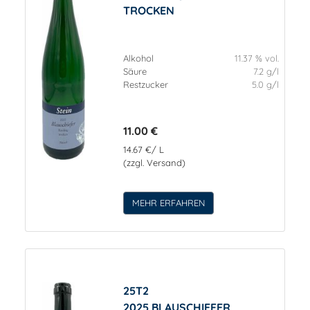
TROCKEN
Alkohol
11.37 % vol.
Säure
7.2 g/l
Restzucker
5.0 g/l
11.00 €
14.67 €/ L
(zzgl. Versand)
MEHR ERFAHREN
25T2
2025 BLAUSCHIEFER