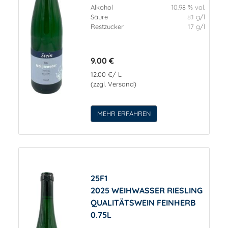
Alkohol
10.98 % vol.
Säure
8.1 g/l
Restzucker
17 g/l
9.00 €
12.00 €/ L
(zzgl. Versand)
MEHR ERFAHREN
25F1
2025 WEIHWASSER RIESLING
QUALITÄTSWEIN FEINHERB
0.75L