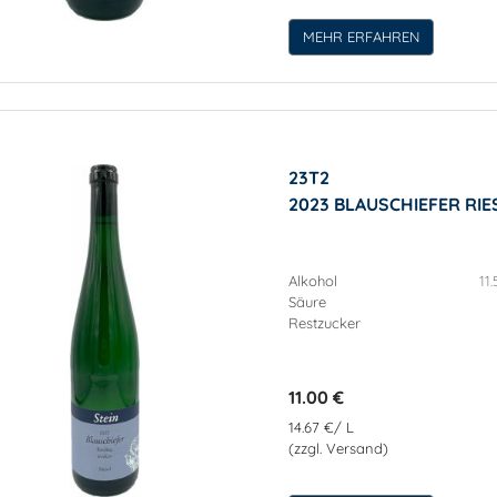
MEHR ERFAHREN
23T2
2023 BLAUSCHIEFER RI
Alkohol
11.
Säure
Restzucker
11.00 €
14.67 €/ L
(zzgl. Versand)