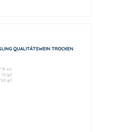
ESLING QUALITÄTSWEIN TROCKEN
7 % vol.
7.2 g/l
5.0 g/l