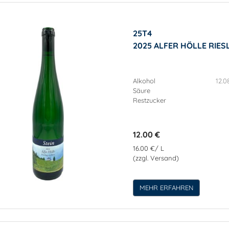
25T4
2025 ALFER HÖLLE RIES
Alkohol
12.0
Säure
Restzucker
12.00 €
16.00 €/ L
(zzgl. Versand)
MEHR ERFAHREN