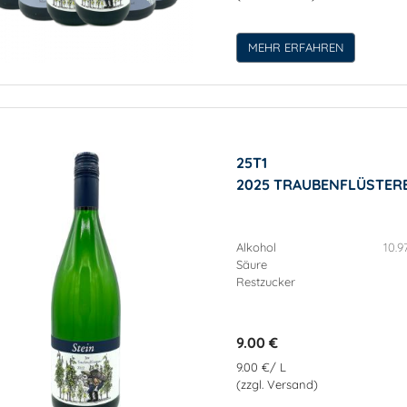
MEHR ERFAHREN
25T1
2025 TRAUBENFLÜSTERE
Alkohol
10.9
Säure
Restzucker
9.00 €
9.00 €/ L
(zzgl. Versand)