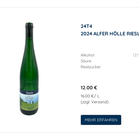
24T4
2024 ALFER HÖLLE RIE
Alkohol
12.1
Säure
Restzucker
12.00 €
16.00 €/ L
(zzgl. Versand)
MEHR ERFAHREN