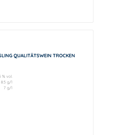
ESLING QUALITÄTSWEIN TROCKEN
5 % vol.
8.5 g/l
7 g/l