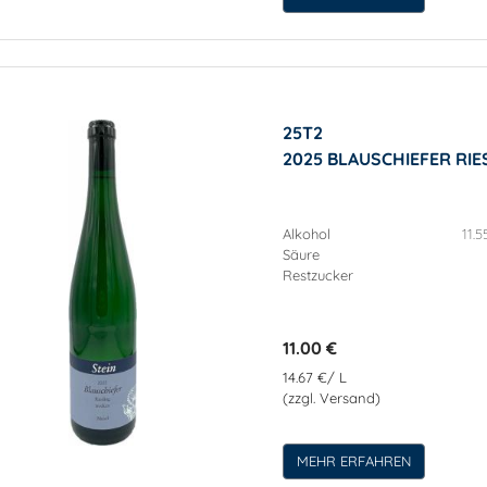
25T2
2025 BLAUSCHIEFER RIE
Alkohol
11.5
Säure
Restzucker
11.00 €
14.67 €/ L
(zzgl. Versand)
MEHR ERFAHREN