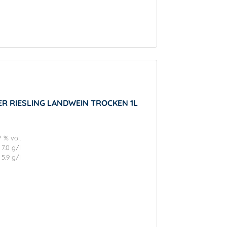
R RIESLING LANDWEIN TROCKEN 1L
7 % vol.
7.0 g/l
5.9 g/l