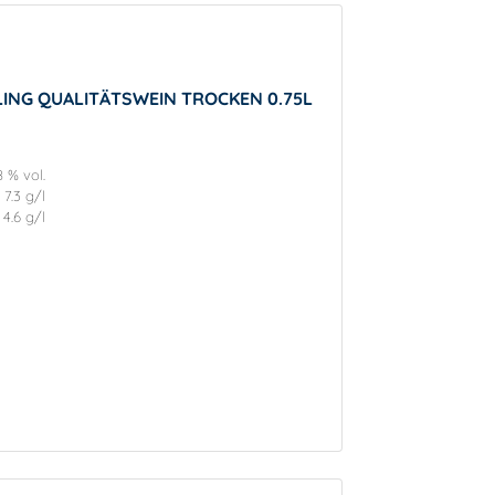
LING QUALITÄTSWEIN TROCKEN 0.75L
8 % vol.
7.3 g/l
4.6 g/l