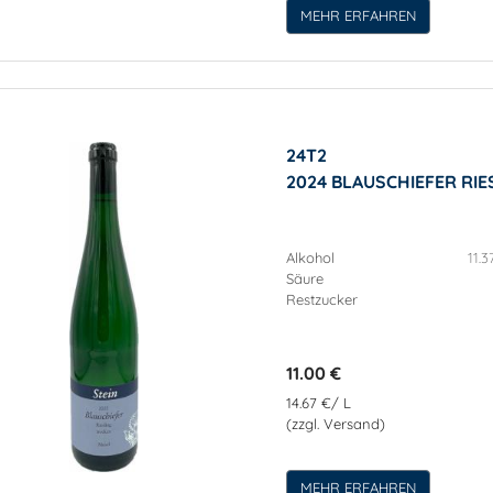
MEHR ERFAHREN
24T2
2024 BLAUSCHIEFER RI
Alkohol
11.3
Säure
Restzucker
11.00 €
14.67 €/ L
(zzgl. Versand)
MEHR ERFAHREN