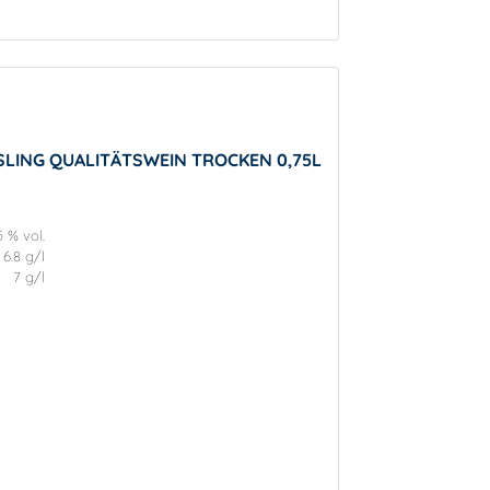
SLING QUALITÄTSWEIN TROCKEN 0,75L
5 % vol.
6.8 g/l
7 g/l