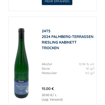
MEHR ERFAHREN
24T5
2024 PALMBERG-TERRASSEN
RIESLING KABINETT
TROCKEN
Alkohol
10.96 % vol.
Säure
8.1 g/l
Restzucker
4.0 g/l
15.00 €
20.00 €/ L
(zzgl. Versand)