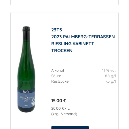
23T5
2023 PALMBERG-TERRASSEN
RIESLING KABINETT
TROCKEN
Alkohol
11 % vol.
Säure
8.8 g/l
Restzucker
7.5 g/l
15.00 €
20.00 €/ L
(zzgl. Versand)