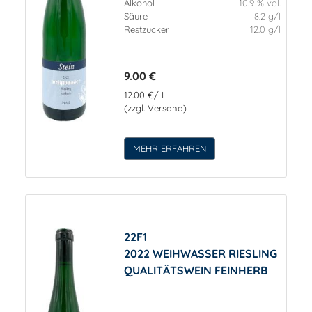
Alkohol
10.9 % vol.
Säure
8.2 g/l
Restzucker
12.0 g/l
9.00 €
12.00 €/ L
(zzgl. Versand)
MEHR ERFAHREN
22F1
2022 WEIHWASSER RIESLING
QUALITÄTSWEIN FEINHERB