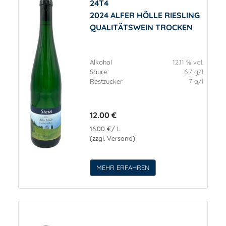
24T4
2024 ALFER HÖLLE RIESLING
QUALITÄTSWEIN TROCKEN
Alkohol
12.11 % vol.
Säure
6.7 g/l
Restzucker
7 g/l
12.00 €
16.00 €/ L
(zzgl. Versand)
MEHR ERFAHREN