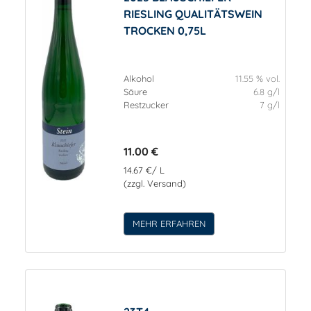
RIESLING QUALITÄTSWEIN
TROCKEN 0,75L
Alkohol
11.55 % vol.
Säure
6.8 g/l
Restzucker
7 g/l
11.00 €
14.67 €/ L
(zzgl. Versand)
MEHR ERFAHREN