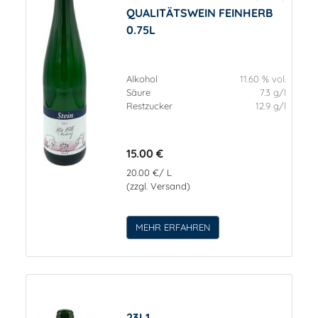
QUALITÄTSWEIN FEINHERB
0.75L
Alkohol
11.60 % vol.
Säure
7.3 g/l
Restzucker
12.9 g/l
15.00 €
20.00 €/ L
(zzgl. Versand)
MEHR ERFAHREN
23L1