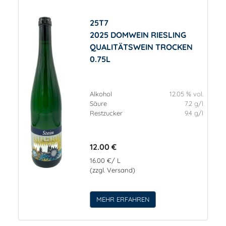
25T7
2025 DOMWEIN RIESLING
QUALITÄTSWEIN TROCKEN
0.75L
Alkohol
12.05 % vol.
Säure
7.2 g/l
Restzucker
9.4 g/l
12.00 €
16.00 €/ L
(zzgl. Versand)
MEHR ERFAHREN