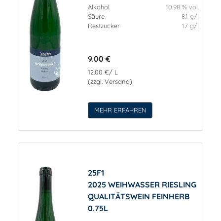
Alkohol
10.98 % vol.
Säure
8.1 g/l
Restzucker
17 g/l
9.00 €
12.00 €/ L
(zzgl. Versand)
MEHR ERFAHREN
25F1
2025 WEIHWASSER RIESLING
QUALITÄTSWEIN FEINHERB
0.75L