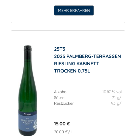
MEHR ERFAHREN
25T5
2025 PALMBERG-TERRASSEN
RIESLING KABINETT
TROCKEN 0.75L
Alkohol
10.87 % vol.
Säure
7.1 g/l
Restzucker
9.3 g/l
15.00 €
20.00 €/ L