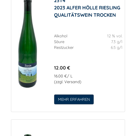
23T4
2023 ALFER HÖLLE RIESLING
QUALITÄTSWEIN TROCKEN
Alkohol
12 % vol.
Säure
7.3 g/l
Restzucker
6.5 g/l
12.00 €
16.00 €/ L
(zzgl. Versand)
MEHR ERFAHREN