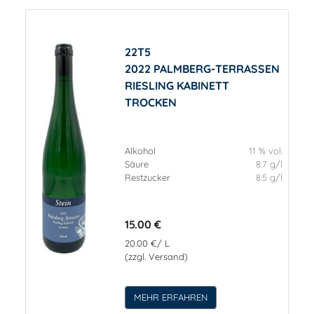
22T5
2022 PALMBERG-TERRASSEN
RIESLING KABINETT
TROCKEN
Alkohol
11 % vol.
Säure
8.7 g/l
Restzucker
8.5 g/l
15.00 €
20.00 €/ L
(zzgl. Versand)
MEHR ERFAHREN