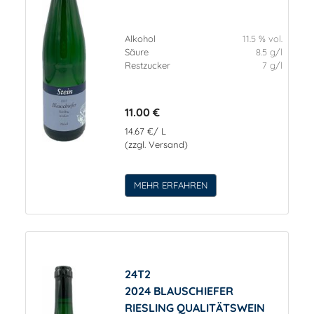
Alkohol
11.5 % vol.
Säure
8.5 g/l
Restzucker
7 g/l
11.00 €
14.67 €/ L
(zzgl. Versand)
MEHR ERFAHREN
24T2
2024 BLAUSCHIEFER
RIESLING QUALITÄTSWEIN