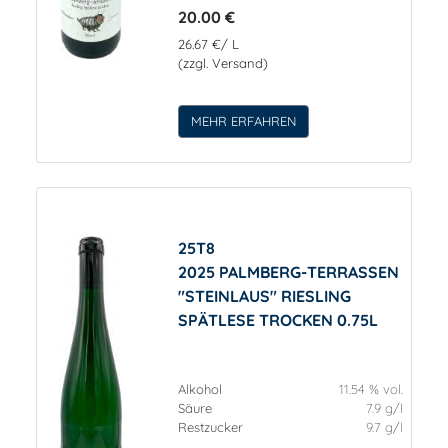
20.00 €
26.67 €/ L
(zzgl. Versand)
MEHR ERFAHREN
25T8
2025 PALMBERG-TERRASSEN
"STEINLAUS" RIESLING
SPÄTLESE TROCKEN 0.75L
Alkohol
11.54 % vol.
Säure
7.9 g/l
Restzucker
9.7 g/l