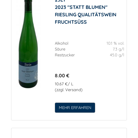
2023 "STATT BLUMEN"
RIESLING QUALITÄTSWEIN
FRUCHTSÜSS
Alkohol
10.1 % vol.
Säure
7.3 g/l
Restzucker
45.0 g/l
8.00 €
10.67 €/ L
(zzgl. Versand)
MEHR ERFAHREN