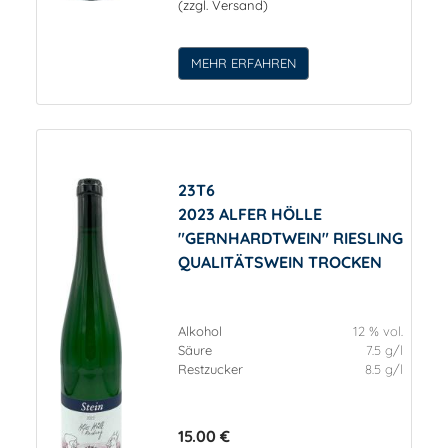
(zzgl. Versand)
MEHR ERFAHREN
23T6
2023 ALFER HÖLLE
"GERNHARDTWEIN" RIESLING
QUALITÄTSWEIN TROCKEN
Alkohol
12 % vol.
Säure
7.5 g/l
Restzucker
8.5 g/l
15.00 €