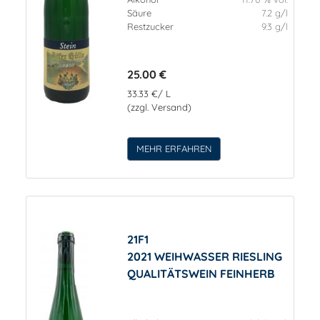
Säure
7.2 g/l
Restzucker
9.3 g/l
25.00 €
33.33 €/ L
(zzgl. Versand)
MEHR ERFAHREN
21F1
2021 WEIHWASSER RIESLING
QUALITÄTSWEIN FEINHERB