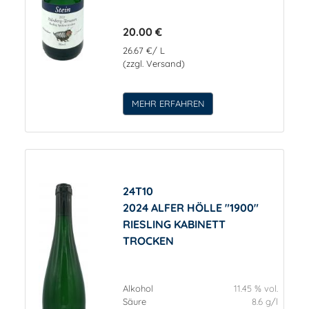
20.00 €
26.67 €/ L
(zzgl. Versand)
MEHR ERFAHREN
24T10
2024 ALFER HÖLLE "1900"
RIESLING KABINETT
TROCKEN
Alkohol
11.45 % vol.
Säure
8.6 g/l