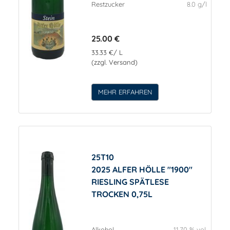
Restzucker
8.0 g/l
25.00 €
33.33 €/ L
(zzgl. Versand)
MEHR ERFAHREN
25T10
2025 ALFER HÖLLE "1900"
RIESLING SPÄTLESE
TROCKEN 0,75L
Alkohol
11.70 % vol.