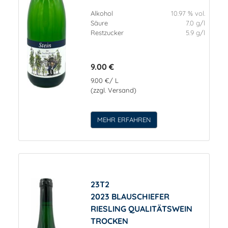
Alkohol
10.97 % vol.
Säure
7.0 g/l
Restzucker
5.9 g/l
9.00 €
9.00 €/ L
(zzgl. Versand)
MEHR ERFAHREN
23T2
2023 BLAUSCHIEFER
RIESLING QUALITÄTSWEIN
TROCKEN