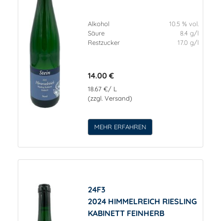
Alkohol
10.5 % vol.
Säure
8.4 g/l
Restzucker
17.0 g/l
14.00 €
18.67 €/ L
(zzgl. Versand)
MEHR ERFAHREN
24F3
2024 HIMMELREICH RIESLING
KABINETT FEINHERB