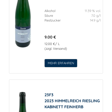
Alkohol
11.39 % vol.
Säure
7.0 g/l
Restzucker
14.9 g/l
9.00 €
12.00 €/ L
(zzgl. Versand)
MEHR ERFAHREN
23F3
2023 HIMMELREICH RIESLING
KABINETT FEINHERB