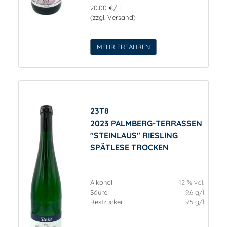
20.00 €/ L
(zzgl. Versand)
MEHR ERFAHREN
23T8
2023 PALMBERG-TERRASSEN
"STEINLAUS" RIESLING
SPÄTLESE TROCKEN
Alkohol
12 % vol.
Säure
9.6 g/l
Restzucker
9.5 g/l