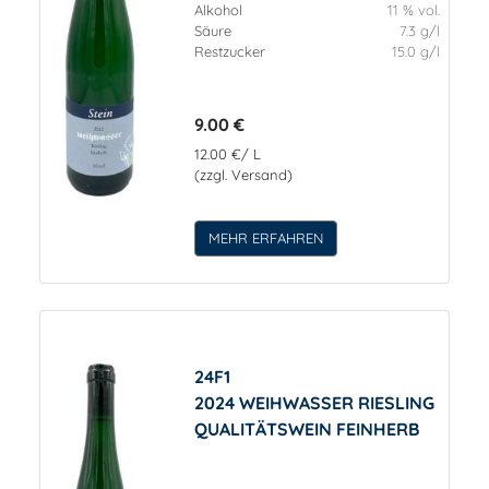
Alkohol
11 % vol.
Säure
7.3 g/l
Restzucker
15.0 g/l
9.00 €
12.00 €/ L
(zzgl. Versand)
MEHR ERFAHREN
24F1
2024 WEIHWASSER RIESLING
QUALITÄTSWEIN FEINHERB