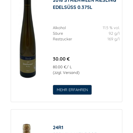
EDELSÜSS 0.375L
Alkohol
11.5 % vol.
Säure
9.2 g/l
Restzucker
169 g/l
30.00 €
80.00 €/ L
(zzgl. Versand)
MEHR ERFAHREN
24R1