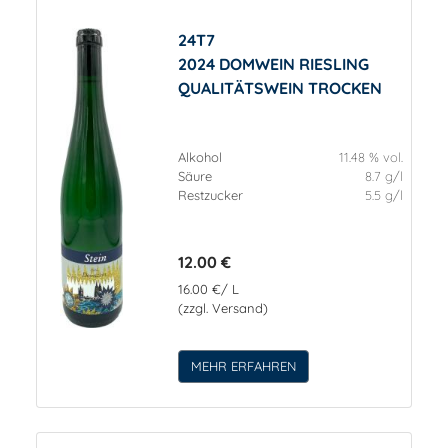
24T7
2024 DOMWEIN RIESLING
QUALITÄTSWEIN TROCKEN
Alkohol
11.48 % vol.
Säure
8.7 g/l
Restzucker
5.5 g/l
12.00 €
16.00 €/ L
(zzgl. Versand)
MEHR ERFAHREN