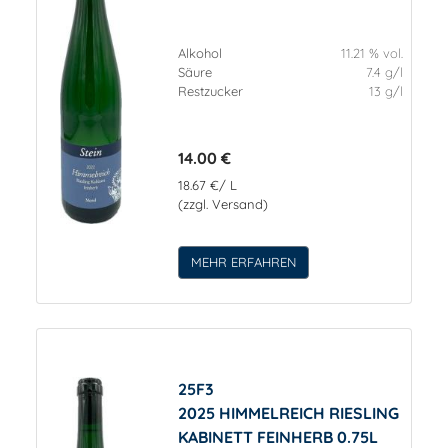
Alkohol
11.21 % vol.
Säure
7.4 g/l
Restzucker
13 g/l
14.00 €
18.67 €/ L
(zzgl. Versand)
MEHR ERFAHREN
25F3
2025 HIMMELREICH RIESLING
KABINETT FEINHERB 0.75L