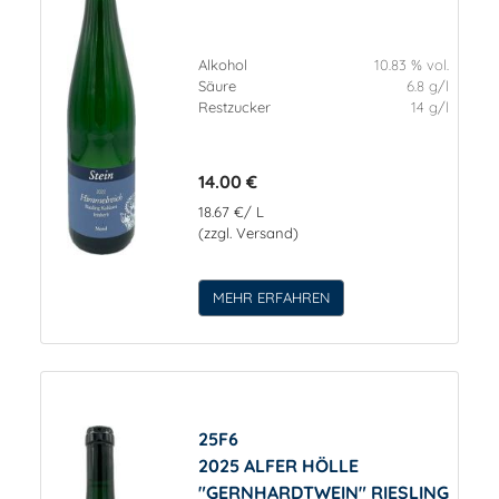
Alkohol
10.83 % vol.
Säure
6.8 g/l
Restzucker
14 g/l
14.00 €
18.67 €/ L
(zzgl. Versand)
MEHR ERFAHREN
25F6
2025 ALFER HÖLLE
"GERNHARDTWEIN" RIESLING