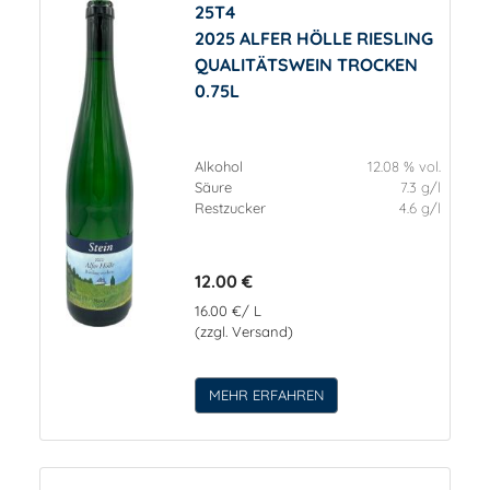
25T4
2025 ALFER HÖLLE RIESLING
QUALITÄTSWEIN TROCKEN
0.75L
Alkohol
12.08 % vol.
Säure
7.3 g/l
Restzucker
4.6 g/l
12.00 €
16.00 €/ L
(zzgl. Versand)
MEHR ERFAHREN